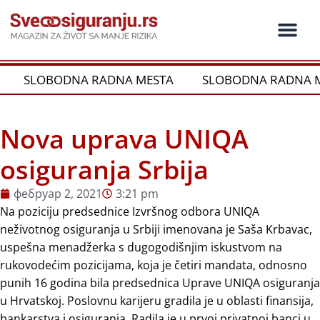
Пређи
на
садржај
Ko je ko u os
Održivost i CSR
Vrste Osig
SLOBODNA RADNA MESTA
SLOBODNA RADNA M
Nova uprava UNIQA
osiguranja Srbija
фебруар 2, 2021
3:21 pm
Na poziciju predsednice Izvršnog odbora UNIQA
neživotnog osiguranja u Srbiji imenovana je Saša Krbavac,
uspešna menadžerka s dugogodišnjim iskustvom na
rukovodećim pozicijama, koja je četiri mandata, odnosno
punih 16 godina bila predsednica Uprave UNIQA osiguranja
u Hrvatskoj. Poslovnu karijeru gradila je u oblasti finansija,
bankarstva i osiguranja. Radila je u prvoj privatnoj banci u