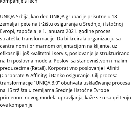
kompanije sTech.
UNIQA Srbija, kao deo UNIQA grupacije prisutne u 18
zemalja i pete na tržištu osiguranja u Srednjoj i Istočnoj
Evropi, započela je 1. januara 2021. godine proces
strateške transformacije. Da bi kreirala organizaciju sa
centralnom i primarnom orijentacijom na klijente, uz
efikasniji i još kvalitetniji servis, poslovanje je strukturirano
na tri poslovna modela: Poslovi sa stanovništvom i malim
preduzećima (Retail), Korporativno poslovanje i Afiniti
(Corporate & Affinity) i Banko osiguranje. Cilj procesa
transformacije “UNIQA 3.0” obuhvata usklađivanje procesa
na 15 tržišta u zemljama Srednje i Istočne Evrope
primenom novog modela upravljanja, kaže se u saopštenju
ove kompanije.