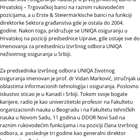
Hrvatskoj – Trgovačkoj banci na raznim rukovodećim
pozicijama, a u Erste & Steiermärkische banci na funkciji
direktorke Sektora građanstva gde je ostala do 2004.
godine. Nakon toga, pridružuje se UNIQA osiguranju u
Hrvatskoj na poziciji predsednice Uprave, gde ostaje sve do
imenovanja za predsednicu Izvršnog odbora UNIQA
neživotnog osiguranja u Srbiji.
Za predsednika Izvršnog odbora UNIQA životnog
osiguranja imenovan je prof. dr Vidan Marković, stručnjak u
oblastima informacionih tehnologija i osiguranja. Poslovno
iskustvo sticao je u Kanadi i Srbiji. Tokom svoje bogate
karijere, radio je kao univerzitetski profesor na Fakultetu
organizacionih nauka u Beogradu i na Fakultetu tehničkih
nauka u Novom Sadu, 11 godina u DDOR Novi Sad na
raznim rukovodećim funkcijama i na poziciji člana Izvršnog
odbora, a poslednje tri godine kao generalni direktor