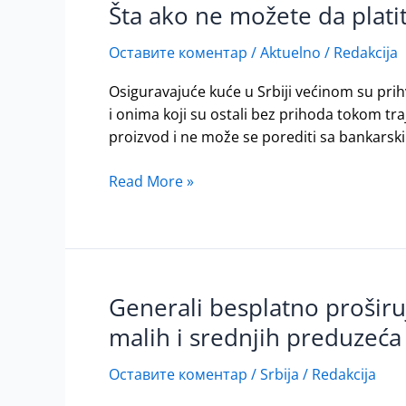
Šta ako ne možete da plati
Šta
ako
Оставите коментар
/
Aktuelno
/
Redakcija
ne
možete
Osiguravajuće kuće u Srbiji većinom su prihv
da
i onima koji su ostali bez prihoda tokom tr
platite
proizvod i ne može se porediti sa bankarskim
ratu
za
Read More »
osiguranje,
zbog
vanrednog
stanja
usled
Generali besplatno proširuj
Generali
pandemije?
besplatno
malih i srednjih preduzeć
proširuje
pokriće
Оставите коментар
/
Srbija
/
Redakcija
svojim