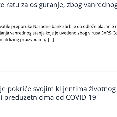
te ratu za osiguranje, zbog vanredno
atile preporuke Narodne banke Srbije da odlože plaćanje rata 
ajanja vanrednog stanja koje je uvedeno zbog virusa SARS-Co
 ili lizing proizvodima, […]
e pokriće svojim klijentima životnog 
a i preduzetnicima od COVID-19