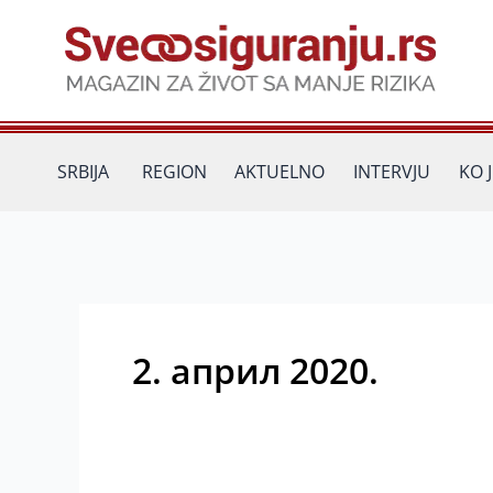
Пређи
на
садржај
SRBIJA
REGION
AKTUELNO
INTERVJU
KO 
2. април 2020.