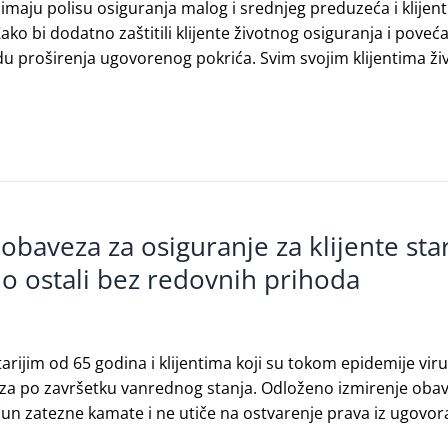
i imaju polisu osiguranja malog i srednjeg preduzeća i klije
ako bi dodatno zaštitili klijente životnog osiguranja i poveća
 proširenja ugovorenog pokrića. Svim svojim klijentima živ
aveza za osiguranje za klijente stari
no ostali bez redovnih prihoda
arijim od 65 godina i klijentima koji su tokom epidemije vir
eza po završetku vanrednog stanja. Odloženo izmirenje oba
un zatezne kamate i ne utiče na ostvarenje prava iz ugovo