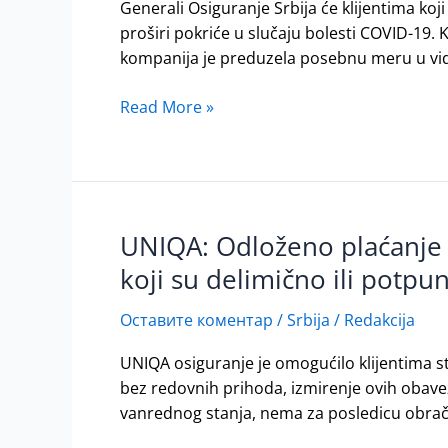
Generali Osiguranje Srbija će klijentima koj
klijentima
proširi pokriće u slučaju bolesti COVID-19. K
životnog
kompanija je preduzela posebnu meru u vidu
osiguranja
i
Read More »
vlasnicima
malih
i
srednjih
preduzeća
i
UNIQA: Odloženo plaćanje ob
UNIQA:
preduzetnicima
Odloženo
koji su delimično ili potpu
od
plaćanje
COVID-
obaveza
Оставите коментар
/
Srbija
/
Redakcija
19
za
UNIQA osiguranje je omogućilo klijentima st
osiguranje
bez redovnih prihoda, izmirenje ovih obav
za
vanrednog stanja, nema za posledicu obrač
klijente
starije