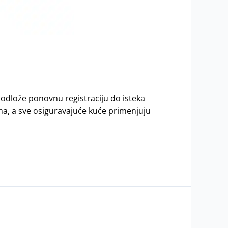
a odlože ponovnu registraciju do isteka
ima, a sve osiguravajuće kuće primenjuju