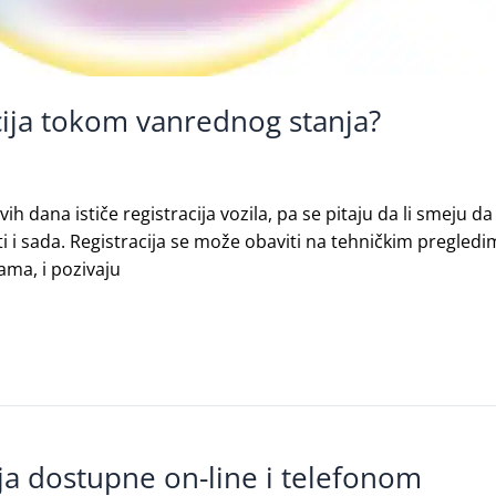
acija tokom vanrednog stanja?
ih dana ističe registracija vozila, pa se pitaju da li smeju d
ti i sada. Registracija se može obaviti na tehničkim pregled
ma, i pozivaju
ja dostupne on-line i telefonom