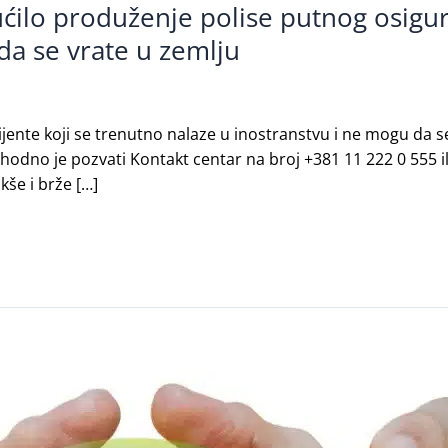
ilo produženje polise putnog osigura
da se vrate u zemlju
ijente koji se trenutno nalaze u inostranstvu i ne mogu da s
dno je pozvati Kontakt centar na broj +381 11 222 0 555 ili
akše i brže […]