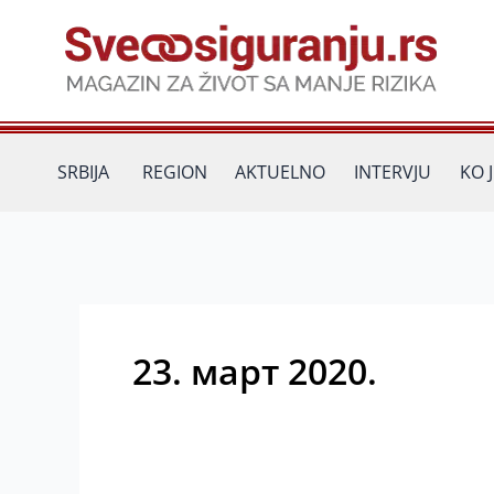
Пређи
на
садржај
SRBIJA
REGION
AKTUELNO
INTERVJU
KO 
23. март 2020.