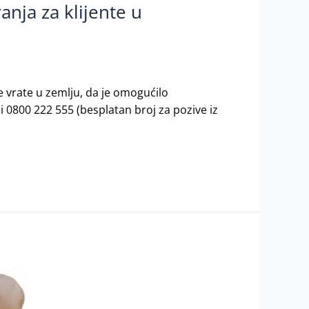
nja za klijente u
e vrate u zemlju, da je omogućilo
 0800 222 555 (besplatan broj za pozive iz