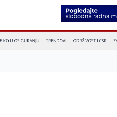
JE KO U OSIGURANJU
TRENDOVI
ODRŽIVOST I CSR
Z