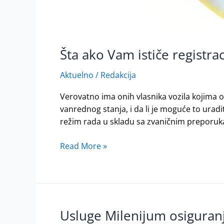
Šta ako Vam ističe registr
Aktuelno
/
Redakcija
Verovatno ima onih vlasnika vozila kojima ov
vanrednog stanja, i da li je moguće to uradi
režim rada u skladu sa zvaničnim preporuka
Read More »
Usluge Milenijum osiguran
Usluge