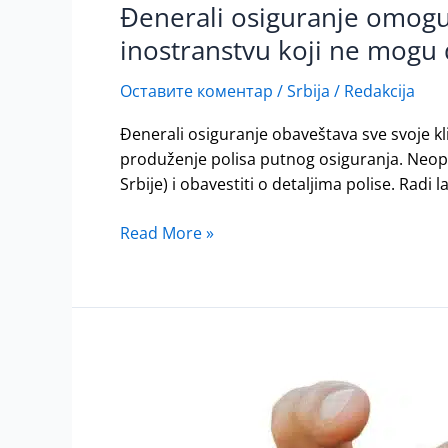
Đenerali osiguranje omoguć
Đenerali
osiguranje
inostranstvu koji ne mogu 
omogućilo
produženje
Оставите коментар
/
Srbija
/
Redakcija
polise
Đenerali osiguranje obaveštava sve svoje kl
putnog
produženje polisa putnog osiguranja. Neopho
osiguranja
Srbije) i obavestiti o detaljima polise. Radi l
za
klijente
Read More »
u
inostranstvu
koji
ne
mogu
da
Šta
se
ako
vrate
Vam
u
ističe