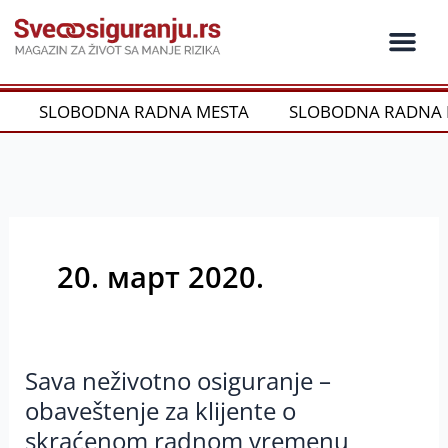
Пређи
на
садржај
Ko je ko u os
Održivost i CSR
Vrste Osig
SLOBODNA RADNA MESTA
SLOBODNA RADNA 
20. март 2020.
Sava neživotno osiguranje –
Sava
neživotno
obaveštenje za klijente o
osiguranje
skraćenom radnom vremenu