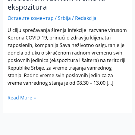
–
ekspozitura
obaveštenje
za
Оставите коментар
/
Srbija
/
Redakcija
klijente
U cilju sprečavanja širenja infekcije izazvane virusom
o
Korona COVID-19, brinući o zdravlju klijenata i
skraćenom
zaposlenih, kompanija Sava neživotno osiguranje je
radnom
donela odluku o skraćenom radnom vremenu svih
vremenu
poslovnih jedinica (ekspozitura i šaltera) na teritoriji
ekspozitura
Republike Srbije, za vreme trajanja vanrednog
stanja. Radno vreme svih poslovnih jedinica za
vreme vanrednog stanja je od 08.30 – 13.00 […]
Read More »