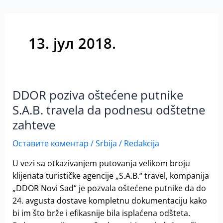
13. јул 2018.
DDOR poziva oštećene putnike
DDOR
poziva
S.A.B. travela da podnesu odštetne
oštećene
zahteve
putnike
S.A.B.
Оставите коментар
/
Srbija
/
Redakcija
travela
U vezi sa otkazivanjem putovanja velikom broju
da
klijenata turističke agencije „S.A.B.“ travel, kompanija
podnesu
„DDOR Novi Sad“ je pozvala oštećene putnike da do
odštetne
24. avgusta dostave kompletnu dokumentaciju kako
zahteve
bi im što brže i efikasnije bila isplaćena odšteta.