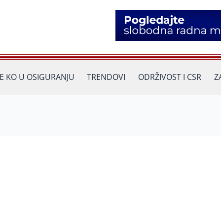
JE KO U OSIGURANJU
TRENDOVI
ODRŽIVOST I CSR
Z