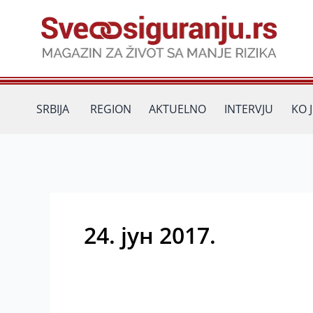
Пређи
на
садржај
SRBIJA
REGION
AKTUELNO
INTERVJU
KO 
24. јун 2017.