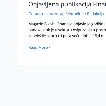
Objavljena publikacija Fina
Objavljena
publikacija
Оставите коментар
/
Aktuelno
/
Redakcija
Finansije
TOP
Magazin Biznis I finansije objavio je godišnju
2016/17
banaka, dok je u sektoru osiguranja u preth
magazina
zabeležile skoro tri puta veću dobit, 18,4 mil
„Biznis
i
Read More »
finansije“