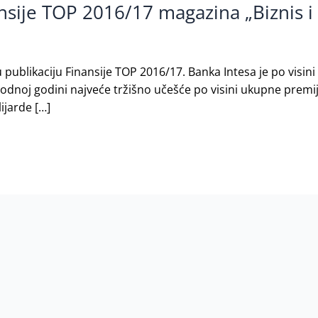
nsije TOP 2016/17 magazina „Biznis i 
 publikaciju Finansije TOP 2016/17. Banka Intesa je po visini a
odnoj godini najveće tržišno učešće po visini ukupne premij
ijarde […]