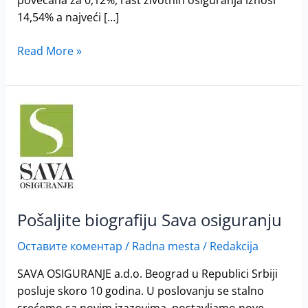
povećana za 0,12%, rast životnih osiguranja iznosi
14,54% a najveći […]
Read More »
Pošaljite
biografiju
Sava
osiguranju
Pošaljite biografiju Sava osiguranju
Оставите коментар
/
Radna mesta
/
Redakcija
SAVA OSIGURANJE a.d.o. Beograd u Republici Srbiji
posluje skoro 10 godina. U poslovanju se stalno
srećemo sa novim izazovima, postavljamo nove