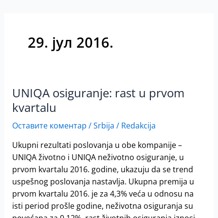
29. јул 2016.
UNIQA osiguranje: rast u prvom
UNIQA
osiguranje:
kvartalu
rast
Оставите коментар
/
Srbija
/
Redakcija
u
prvom
Ukupni rezultati poslovanja u obe kompanije –
kvartalu
UNIQA životno i UNIQA neživotno osiguranje, u
prvom kvartalu 2016. godine, ukazuju da se trend
uspešnog poslovanja nastavlja. Ukupna premija u
prvom kvartalu 2016. je za 4,3% veća u odnosu na
isti period prošle godine, neživotna osiguranja su