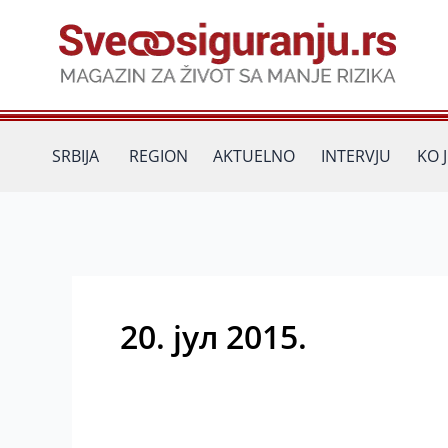
Пређи
на
садржај
SRBIJA
REGION
AKTUELNO
INTERVJU
KO 
20. јул 2015.