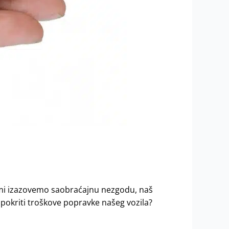
ami izazovemo saobraćajnu nezgodu, naš
e pokriti troškove popravke našeg vozila?