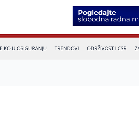
JE KO U OSIGURANJU
TRENDOVI
ODRŽIVOST I CSR
Z