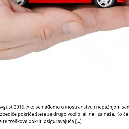
 Avgust 2015. Ako se nađemo u inostranstvu i nepažnjom s
ezbediće pokriće štete za drugo vozilo, ali ne i za naše. Ko ć
 te troškove pokriti osiguravajuća […]