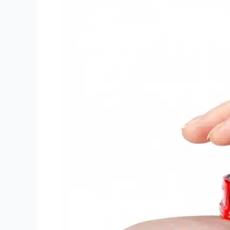
Kasko
u
inostranstvu