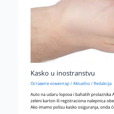
Kasko u inostranstvu
Оставите коментар
/
Aktuelno
/
Redakcija
Auto na udaru lopova i bahatih prolaznika
zeleni karton ili registraciona nalepnica ob
Ako imamo polisu kasko osiguranja, onda će