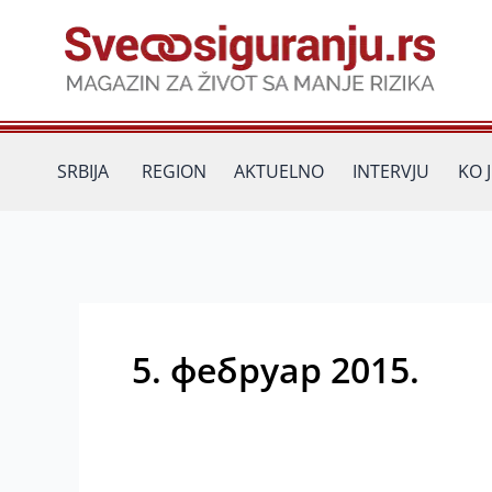
Пређи
на
садржај
SRBIJA
REGION
AKTUELNO
INTERVJU
KO 
5. фебруар 2015.