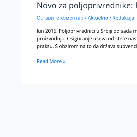
Novo za poljoprivrednike: 
Novo
za
Оставите коментар
/
Aktuelno
/
Redakcija
poljoprivrednike:
Budući
Jun 2015. Poljoprivrednici u Srbiji od sada
usevi
proizvodnju. Osiguranje useva od štete na
kao
praksu. S obzirom na to da država subvencio
garancija
za
Read More »
pozajmice