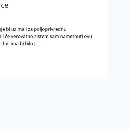
ice
je bi uzimali za poljoprivrednu
ali će verovatno sistem sam nametnuti ovu
dnicima bi bilo […]