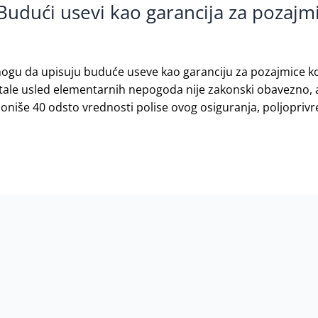
Budući usevi kao garancija za pozajm
 mogu da upisuju buduće useve kao garanciju za pozajmice ko
stale usled elementarnih nepogoda nije zakonski obavezno, 
niše 40 odsto vrednosti polise ovog osiguranja, poljoprivre