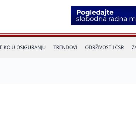
JE KO U OSIGURANJU
TRENDOVI
ODRŽIVOST I CSR
Z