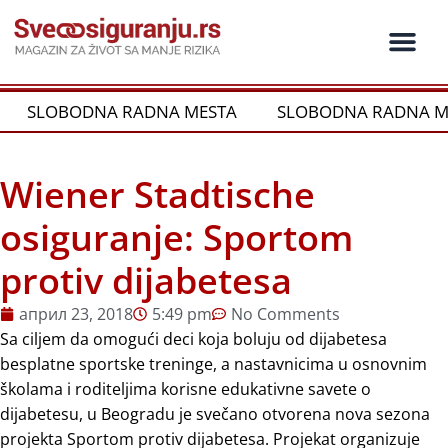
Пређи
на
садржај
Ko je ko u os
Održivost i CSR
Vrste Osig
SLOBODNA RADNA MESTA
SLOBODNA RADNA M
Wiener Stadtische
osiguranje: Sportom
protiv dijabetesa
април 23, 2018
5:49 pm
No Comments
Sa ciljem da omogući deci koja boluju od dijabetesa
besplatne sportske treninge, a nastavnicima u osnovnim
školama i roditeljima korisne edukativne savete o
dijabetesu, u Beogradu je svečano otvorena nova sezona
projekta Sportom protiv dijabetesa. Projekat organizuje