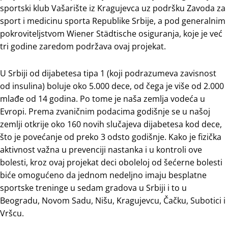
sportski klub Vašarište iz Kragujevca uz podršku Zavoda za
sport i medicinu sporta Republike Srbije, a pod generalnim
pokroviteljstvom Wiener Städtische osiguranja, koje je već
tri godine zaredom podržava ovaj projekat.
U Srbiji od dijabetesa tipa 1 (koji podrazumeva zavisnost
od insulina) boluje oko 5.000 dece, od čega je više od 2.000
mlađe od 14 godina. Po tome je naša zemlja vodeća u
Evropi. Prema zvaničnim podacima godišnje se u našoj
zemlji otkrije oko 160 novih slučajeva dijabetesa kod dece,
što je povećanje od preko 3 odsto godišnje. Kako je fizička
aktivnost važna u prevenciji nastanka i u kontroli ove
bolesti, kroz ovaj projekat deci oboleloj od šećerne bolesti
biće omogućeno da jednom nedeljno imaju besplatne
sportske treninge u sedam gradova u Srbiji i to u
Beogradu, Novom Sadu, Nišu, Kragujevcu, Čačku, Subotici i
Vršcu.