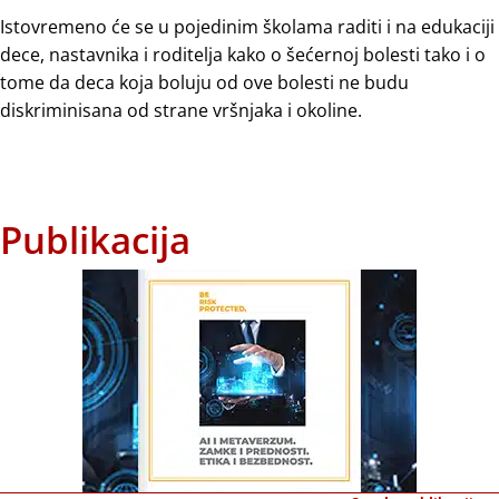
Istovremeno će se u pojedinim školama raditi i na edukaciji
dece, nastavnika i roditelja kako o šećernoj bolesti tako i o
tome da deca koja boluju od ove bolesti ne budu
diskriminisana od strane vršnjaka i okoline.
Publikacija