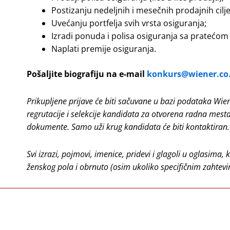
Postizanju nedeljnih i mesečnih prodajnih cilj
Uvećanju portfelja svih vrsta osiguranja;
Izradi ponuda i polisa osiguranja sa pratećo
Naplati premije osiguranja.
Pošaljite biografiju na e-mail
konkurs@wiener.co.
Prikupljene prijave će biti sačuvane u bazi podataka Wiene
regrutacije i selekcije kandidata za otvorena radna mest
dokumente. Samo uži krug kandidata će biti kontaktiran.
Svi izrazi, pojmovi, imenice, pridevi i glagoli u oglasima
ženskog pola i obrnuto (osim ukoliko specifičnim zahtevi