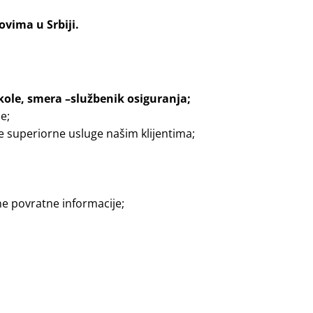
vima u Srbiji.
ole, smera –službenik osiguranja;
e;
e superiorne usluge našim klijentima;
ne povratne informacije;