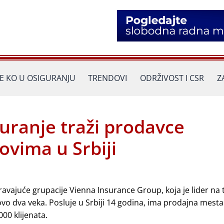
JE KO U OSIGURANJU
TRENDOVI
ODRŽIVOST I CSR
Z
uranje traži prodavce
ovima u Srbiji
avajuće grupacije Vienna Insurance Group, koja je lider na 
vo dva veka. Posluje u Srbiji 14 godina, ima prodajna mesta
000 klijenata.