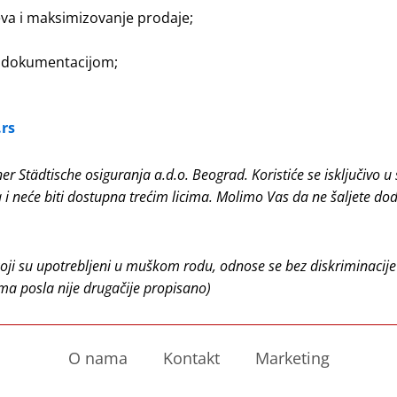
eva i maksimizovanje prodaje;
m dokumentacijom;
rs
r Städtische osiguranja a.d.o. Beograd. Koristiće se isključivo u
a i neće biti dostupna trećim licima. Molimo Vas da ne šaljete do
, koji su upotrebljeni u muškom rodu, odnose se bez diskriminacij
ma posla nije drugačije propisano)
O nama
Kontakt
Marketing