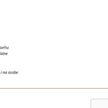
 svrhu
datne
e i na osobe