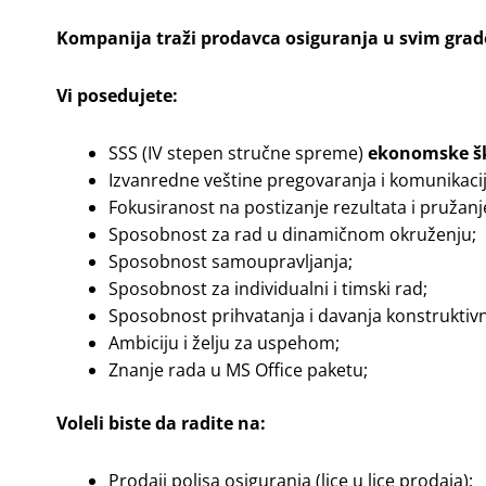
Kompanija traži prodavca osiguranja u svim grado
Vi posedujete:
SSS (IV stepen stručne spreme)
ekonomske šk
Izvanredne veštine pregovaranja i komunikacij
Fokusiranost na postizanje rezultata i pružanj
Sposobnost za rad u dinamičnom okruženju;
Sposobnost samoupravljanja;
Sposobnost za individualni i timski rad;
Sposobnost prihvatanja i davanja konstruktiv
Ambiciju i želju za uspehom;
Znanje rada u MS Office paketu;
Voleli biste da radite na:
Prodaji polisa osiguranja (lice u lice prodaja);