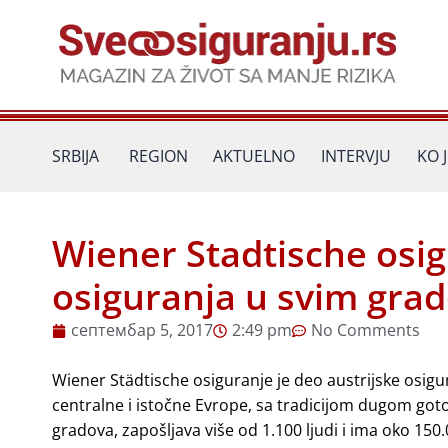
Пређи
на
садржај
SRBIJA
REGION
AKTUELNO
INTERVJU
KO 
Wiener Stadtische osig
osiguranja u svim grad
септембар 5, 2017
2:49 pm
No Comments
Wiener Städtische osiguranje je deo austrijske osigur
centralne i istočne Evrope, sa tradicijom dugom goto
gradova, zapošljava više od 1.100 ljudi i ima oko 150.