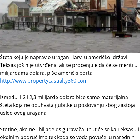
Šteta koju je napravio uragan Harvi u američkoj državi
Teksas još nije utvrđena, ali se procenjuje da će se meriti u
milijardama dolara, piše američki portal
http://www.propertycasualty360.com
Između 1,2 i 2,3 milijarde dolara biće samo materijalna
šteta koja ne obuhvata gubitke u poslovanju zbog zastoja
usled ovog uragana.
Stotine, ako ne i hiljade osiguravača uputiće se ka Teksasu i
okolnim područjima tek kada se voda povuče: u narednih