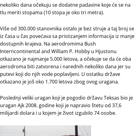
nekoliko dana očekuju se dodatne padavine koje će se na
tlu meriti stopama (10 stopa je oko tri metra).
Više od 300.000 stanovnika ostalo je bez struje a taj broj se
iz časa u čas povećava sa pristizanjem informacija iz manje
dostupnih krajeva. Na aerodromima Bush
Interncontinental and William P. Hobby u Hjustonu
otkazano je najmanje 5.000 letova, a očekuje se da će oba
aerodroma biti zatvorena i narednih nekoliko dana jer su
putevi koji do njih vode poplavljeni. U ostatku države
otkazano je još oko 1.700 letova zbog ovog uragana.
Poslednji veliki uragan koji je pogodio državu Teksas bio je
uragan Ajk 2008. godine koji je napravio štetu od 37,6
milijardi dolara i u kojem je život izgubilo 74 osobe.