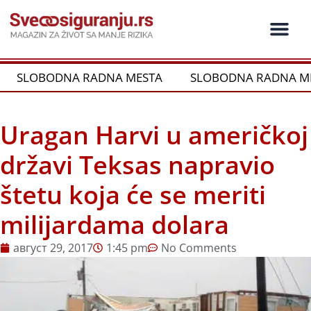
Пређи
на
садржај
Ko je ko u os
Održivost i CSR
Vrste Osig
SLOBODNA RADNA MESTA
SLOBODNA RADNA ME
Uragan Harvi u američkoj
državi Teksas napravio
štetu koja će se meriti
milijardama dolara
август 29, 2017
1:45 pm
No Comments