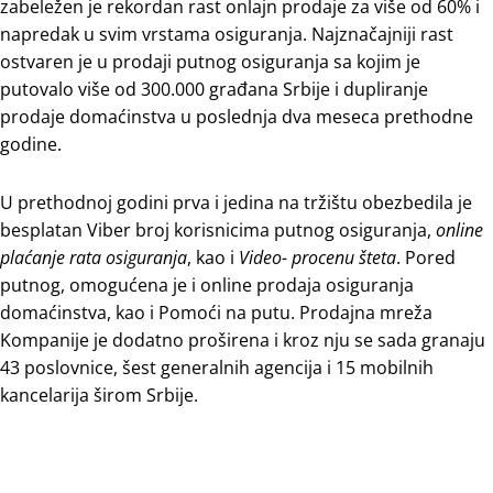
zabeležen je rekordan rast onlajn prodaje za više od 60% i
napredak u svim vrstama osiguranja. Najznačajniji rast
ostvaren je u prodaji putnog osiguranja sa kojim je
putovalo više od 300.000 građana Srbije i dupliranje
prodaje domaćinstva u poslednja dva meseca prethodne
godine.
U prethodnoj godini prva i jedina na tržištu obezbedila je
besplatan Viber broj korisnicima putnog osiguranja,
online
plaćanje rata osiguranja
, kao i
Video- procenu šteta
. Pored
putnog, omogućena je i online prodaja osiguranja
domaćinstva, kao i Pomoći na putu. Prodajna mreža
Kompanije je dodatno proširena i kroz nju se sada granaju
43 poslovnice, šest generalnih agencija i 15 mobilnih
kancelarija širom Srbije.