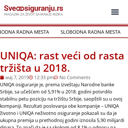
Пређи
на
садржај
ODNA RADNA MESTA
SLOBODNA RADNA MESTA
UNIQA: rast veći od rasta
tržišta u 2018.
мај 7, 2019
12:33 pm
No Comments
UNIQA osiguranje je, prema izveštaju Narodne banke
Srbije, sa učešćem od 5,91% u 2018. godini potvrdilo
stabilnu petu poziciju na tržištu Srbije, saopštili su u ovoj
kompaniji. Rezultati poslovanja obe kompanije – UNIQA
životno i UNIQA neživotno osiguranje pokazali su da je
ukupna premija u prethodnoj godini iznosila 5,90 milijardi
dinara. To znači da je sa skokom od 8,1% u odnosu na