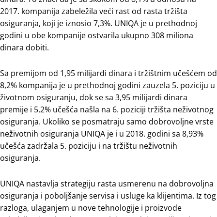
2017. kompanija zabeležila veći rast od rasta tržišta
osiguranja, koji je iznosio 7,3%. UNIQA je u prethodnoj
godini u obe kompanije ostvarila ukupno 308 miliona
dinara dobiti.
Sa premijom od 1,95 milijardi dinara i tržištnim učešćem od
8,2% kompanija je u prethodnoj godini zauzela 5. poziciju u
životnom osiguranju, dok se sa 3,95 milijardi dinara
premije i 5,2% učešća našla na 6. poziciji tržišta neživotnog
osiguranja. Ukoliko se posmatraju samo dobrovoljne vrste
neživotnih osiguranja UNIQA je i u 2018. godini sa 8,93%
učešća zadržala 5. poziciju i na tržištu neživotnih
osiguranja.
UNIQA nastavlja strategiju rasta usmerenu na dobrovoljna
osiguranja i poboljšanje servisa i usluge ka klijentima. Iz tog
razloga, ulaganjem u nove tehnologije i proizvode