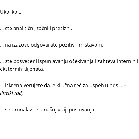
Ukoliko…
… ste analitični, tačni i precizni,
… na izazove odgovarate pozitivnim stavom,
… ste posvećeni ispunjavanju očekivanja i zahteva internih i
eksternih klijenata,
… iskreno verujete da je ključna reč za uspeh u poslu –
timski rad,
… se pronalazite u našoj viziji poslovanja,