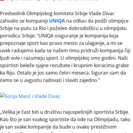
Predsednik Olimpijskog komiteta Srbije Vlade Divac
zahvalio se kompaniji
UNIQA
na odluci da podži olimpijce
Srbije na putu za Rio i poželeo dobrodošlicu u olimpijsku
porodicu Srbije: “UNIQA osiguranje je kompanija koja
prepoznaje sport kao pravo mesto za ulaganje, a mi se
uvek radujemo kada se našem timu pridruži kompanija čiji
ljudi vole i razumeju sport. U olimpijskoj smo godini. Naši
sportisti beleže sjajne rezultate i krupnim koracima grabe
ka Riju. Ostalo je jos samo četiri meseca. Siguran sam da
ćemo se u avgustu radovati i slaviti zajedno.“
„Velika je čast biti u društvu najuspešnijih sportista Srbije.
Kao što je san svakog sportiste da ode na Olimpijadu, tako
je san svake kompanije da bude u ovako prestižnom