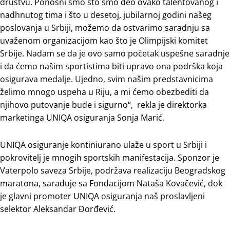
društvu. Ponosni smo što smo deo ovako talentovanog i
nadhnutog tima i što u desetoj, jubilarnoj godini našeg
poslovanja u Srbiji, možemo da ostvarimo saradnju sa
uvaženom organizacijom kao što je Olimpijski komitet
Srbije. Nadam se da je ovo samo početak uspešne saradnje
i da ćemo našim sportistima biti upravo ona podrška koja
osigurava medalje. Ujedno, svim našim predstavnicima
želimo mnogo uspeha u Riju, a mi ćemo obezbediti da
njihovo putovanje bude i sigurno“, rekla je direktorka
marketinga UNIQA osiguranja Sonja Marić.
UNIQA osiguranje kontiniurano ulaže u sport u Srbiji i
pokrovitelj je mnogih sportskih manifestacija. Sponzor je
Vaterpolo saveza Srbije, podržava realizaciju Beogradskog
maratona, sarađuje sa Fondacijom Nataša Kovačević, dok
je glavni promoter UNIQA osiguranja naš proslavljeni
selektor Aleksandar Đorđević.