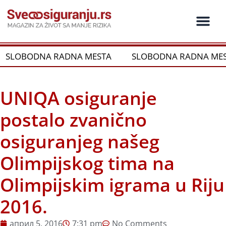
Пређи
на
садржај
Ko je ko u os
Održivost i CSR
Vrste Osig
SLOBODNA RADNA MESTA
SLOBODNA RADNA MES
UNIQA osiguranje
postalo zvanično
osiguranjeg našeg
Olimpijskog tima na
Olimpijskim igrama u Riju
2016.
април 5, 2016
7:31 pm
No Comments