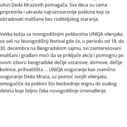
ulozi Deda Mrazovih pomagača. Sva deca su sama
pripremila i ukrasila najraznovrsnije poklone koji će
obradovati mališane bez roditeljskog staranja.
Velika kutija sa novogodišnjim poklonima UNIQA vilenjaka
se seli na Novogodišnji festival gde će, u periodu od 18. do
30. decembra na Beogradskom sajmu, svi zainteresovani
mališani i građani moći da se priključe akciji i pomognu po
svom izboru beogradske dečije ustanove, domove, dečije
bolnice, prihvatilišta … UNIQA osiguranje kao zvanično
osiguranje Deda Mraza, uz pomoć svojih vilenjaka,
omogućiće da pokloni što bezbednije stignu do svakog
deteta koje željno čeka novogodišnje iznenađenje.