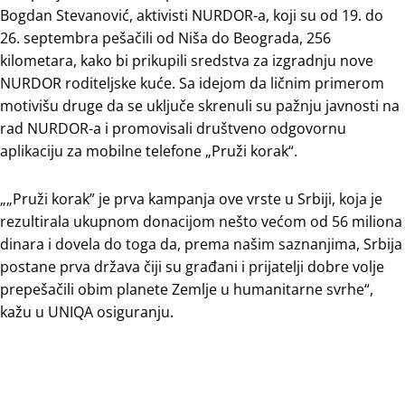
Bogdan Stevanović, aktivisti NURDOR-a, koji su od 19. do
26. septembra pešačili od Niša do Beograda, 256
kilometara, kako bi prikupili sredstva za izgradnju nove
NURDOR roditeljske kuće. Sa idejom da ličnim primerom
motivišu druge da se uključe skrenuli su pažnju javnosti na
rad NURDOR-a i promovisali društveno odgovornu
aplikaciju za mobilne telefone „Pruži korak“.
„„Pruži korak” je prva kampanja ove vrste u Srbiji, koja je
rezultirala ukupnom donacijom nešto većom od 56 miliona
dinara i dovela do toga da, prema našim saznanjima, Srbija
postane prva država čiji su građani i prijatelji dobre volje
prepešačili obim planete Zemlje u humanitarne svrhe“,
kažu u UNIQA osiguranju.