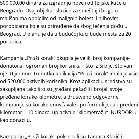
500.000,00 dinara za izgradnju nove roditeljske kuće u
Beogradu. Ovaj objekat služiće za smeštaj i brigu o
mališanima obolelim od malignih bolesti i njihovim
porodicama koje su prinuđene da zbog lečenja dođu u
Beograd. U planu je da u budućoj kući bude mesta za 20
porodica.
Kampanja „Pruži korak“ okupila je veliki broj kompanija-
donatora i ogroman broj korisnika – što iz Srbije, što van
nje. U jednom trenutku aplikacija “Pruži korak” imala je više
od 520.000 aktivnih korisnika. Kroz aplikaciju sredstva su
sakupljana tako što su građani pešačili i brojali svoje
pređene korake-kilometre, a društveno odgovorne
kompanije su korake unovčavale i po formuli jedan pređeni
kilometar = 10 dinara, uplaćivale “kilometražu” NURDOR-u
kao donaciju.
Kampanju „Pruži korak“ pokrenuli su Tamara Klarić i