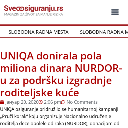
Пређи
на
садржај
Ko je ko u os
Održivost i CSR
Vrste Osig
SLOBODNA RADNA MESTA
SLOBODNA RADNA M
UNIQA donirala pola
miliona dinara NURDOR-
u za podršku izgradnje
roditeljske kuće
јануар 20, 2020
2:06 pm
No Comments
UNIQA osiguranje pridružilo se humanitarnoj kampanji
„Pruži korak“ koju organizuje Nacionalno udruženje
roditelja dece obolele od raka (NURDOR), donacijom od