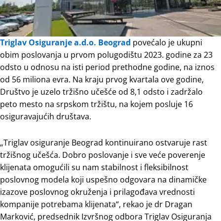
Triglav Osiguranje a.d.o. Beograd
povećalo je ukupni
obim poslovanja u prvom polugodištu 2023. godine za 23
odsto u odnosu na isti period prethodne godine, na iznos
od 56 miliona evra. Na kraju prvog kvartala ove godine,
Društvo je uzelo tržišno učešće od 8,1 odsto i zadržalo
peto mesto na srpskom tržištu, na kojem posluje 16
osiguravajućih društava.
„Triglav osiguranje Beograd kontinuirano ostvaruje rast
tržišnog učešća. Dobro poslovanje i sve veće poverenje
klijenata omogućili su nam stabilnost i fleksibilnost
poslovnog modela koji uspešno odgovara na dinamičke
izazove poslovnog okruženja i prilagođava vrednosti
kompanije potrebama klijenata“, rekao je dr Dragan
Marković, predsednik Izvršnog odbora Triglav Osiguranja