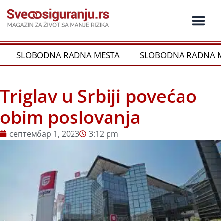
Пређи
на
садржај
Ko je ko u os
Održivost i CSR
Vrste Osig
SLOBODNA RADNA MESTA
SLOBODNA RADNA M
Triglav u Srbiji povećao
obim poslovanja
септембар 1, 2023
3:12 pm