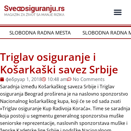
Пређи
на
садржај
Ko je ko u os
Održivost i CSR
Vrste Osig
SLOBODNA RADNA MESTA
SLOBODNA RADNA M
Triglav osiguranje i
Košarkaški savez Srbije
фебруар 1, 2018
10:48 am
No Comments
Saradnja između Košarkaškog saveza Srbije i Triglav
osiguranja Beograd proširena je na naslovno sponzorstvo
Nacionalnog košarkaškog kupa, koji će se od sada zvati
»Triglav osiguranje Kup Radivoja Koraća«. Time se saradnja
koja postoji u segmentu generalnog sponzorstva muške
seniorske reprezentacije, naslovnih sponzorstava muške i
ženske Kadetske lige Srbije i podrške Nacionalnom