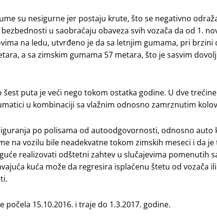
ume su nesigurne jer postaju krute, što se negativno odraž
o bezbednosti u saobraćaju obaveza svih vozača da od 1. n
ovima na ledu, utvrđeno je da sa letnjim gumama, pri brzini
metara, a sa zimskim gumama 57 metara, što je sasvim dovol
 šest puta je veći nego tokom ostatka godine. U dve trećine
eumatici u kombinaciji sa vlažnim odnosno zamrznutim kol
osiguranja po polisama od autoodgovornosti, odnosno auto 
me na vozilu bile neadekvatne tokom zimskih meseci i da je 
guće realizovati odštetni zahtev u slučajevima pomenutih 
ajuća kuća može da regresira isplaćenu štetu od vozača ili
ti.
 počela 15.10.2016. i traje do 1.3.2017. godine.