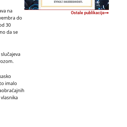
ava na
Ostale publikacije
ovembra do
 od 30
jno da se
 slučajeva
ovozom.
kasko
to imalo
saobraćajnih
 vlasnika