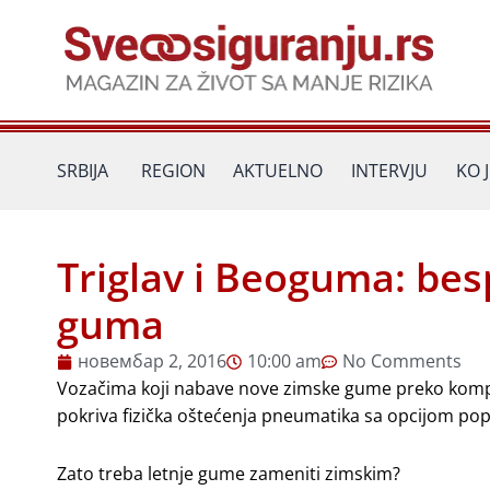
Пређи
на
садржај
SRBIJA
REGION
AKTUELNO
INTERVJU
KO 
Triglav i Beoguma: bes
guma
новембар 2, 2016
10:00 am
No Comments
Vozačima koji nabave nove zimske gume preko komp
pokriva fizička oštećenja pneumatika sa opcijom p
Zato treba letnje gume zameniti zimskim?