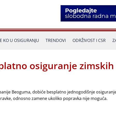
JE KO U OSIGURANJU
TRENDOVI
ODRŽIVOST I CSR
Z
platno osiguranje zimskih
anije Beoguma, dobiće besplatno jednogodišnje osiguranje
opravke, odnosno zamene ukoliko popravka nije moguća.