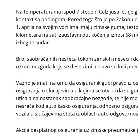
Na temperaturama ispod 7 stepeni Celzijusa letnje g
kontakt sa podlogom. Pored toga što je po Zakonu 
1. aprila na svojim vozilima imaju zimske gume, test
kilometara na sat, zaustavni put kočenja iznosi 68 
izbegne sudar.
Broj saobraćajnih nesreća tokom zimskih meseci i do
uzroci nezgoda koje se dese zimi upravo su loši pn
Važno je imati na umu da osiguranik gubi pravo iz 
osiguranja u slučajevima u kojima se utvrdi da su gu
uticaja na nastanak saobraćajne nezgode, te nije mo
nesreća kod auto kasko osiguranja, odnosno osigurav
vozila u slučajevima šteta iz oblasti auto odgovornos
Akcija besplatnog osiguranja uz zimske pneumatike je