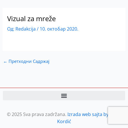
Vizual za mreže
Од:
Redakcija
/
10. октобар 2020.
←
Претходни Садржај
© 2025 Sva prava zadržana.
Izrada web sajta by Petar
Kordić