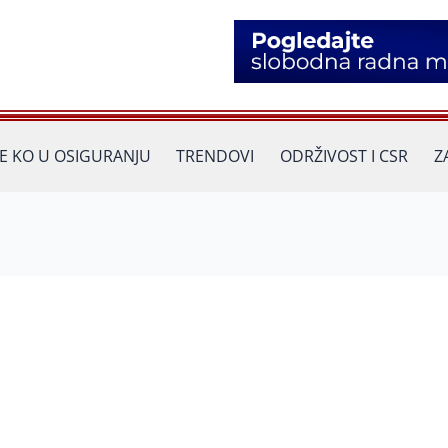
JE KO U OSIGURANJU
TRENDOVI
ODRŽIVOST I CSR
Z