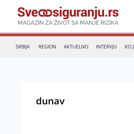
Пређи
на
садржај
SRBIJA
REGION
AKTUELNO
INTERVJU
KO 
dunav