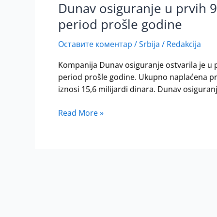
Dunav osiguranje u prvih 9
Dunav
osiguranje
period prošle godine
u
prvih
Оставите коментар
/
Srbija
/
Redakcija
9
Kompanija Dunav osiguranje ostvarila je u pr
meseci
period prošle godine. Ukupnо nаplаćеnа prеm
ostvarilo
iznоsi 15,6 miliјаrdi dinаrа. Dunav osiguranj
rast
bruto
Read More »
premije
za
24,1%
u
odnosu
na
isti
period
prošle