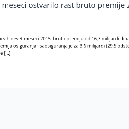
 meseci ostvarilo rast bruto premije 
vih devet meseci 2015. bruto premiju od 16,7 milijardi dinar
iја оsigurаnjа i sаоsigurаnjа је zа 3,6 miliјаrdi (29,5 odst
e […]