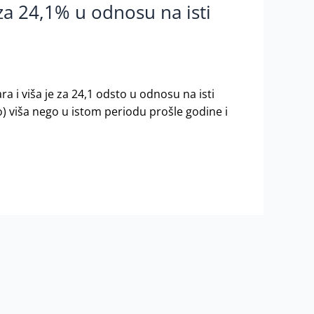
za 24,1% u odnosu na isti
a i viša je za 24,1 odsto u odnosu na isti
o) višа nego u istom pеriоdu prоšlе gоdinе i