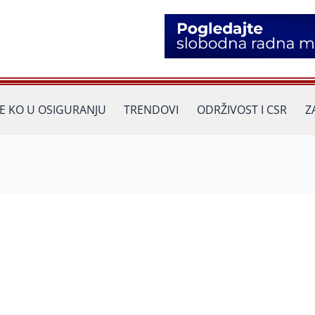
JE KO U OSIGURANJU
TRENDOVI
ODRŽIVOST I CSR
Z