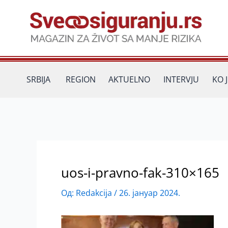
Пређи
на
садржај
SRBIJA
REGION
AKTUELNO
INTERVJU
KO 
uos-i-pravno-fak-310×165
Од:
Redakcija
/
26. јануар 2024.