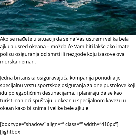
Ako se nađete u situaciji da se na Vas ustremi velika bela
ajkula usred okeana – možda će Vam biti lakše ako imate
polisu osiguranja od smrti ili nezgode koju izazove ova
morska neman.
Jedna britanska osiguravajuća kompanija ponudila je
specijalnu vrstu sportskog osiguranja za one pustolove koji
idu po egzotičnim destinacijama, i planiraju da se kao
turisti-ronioci spuštaju u okean u specijalnom kavezu u
okean kako bi snimali velike bele ajkule.
[box type=“shadow“ align=““ class=““ width=“410px“]
[lightbox