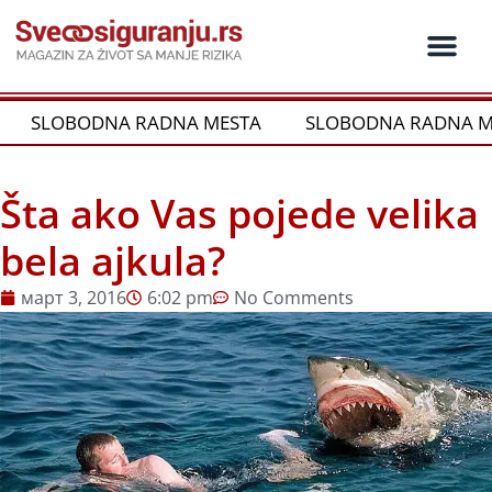
Пређи
на
садржај
Ko je ko u os
Održivost i CSR
Vrste Osig
SLOBODNA RADNA MESTA
SLOBODNA RADNA ME
Šta ako Vas pojede velika
bela ajkula?
март 3, 2016
6:02 pm
No Comments