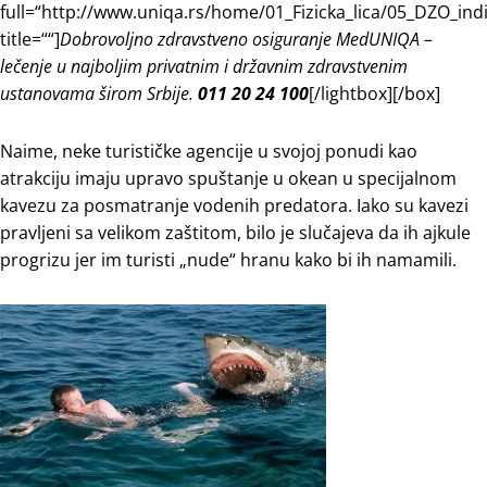
full=“http://www.uniqa.rs/home/01_Fizicka_lica/05_DZO_in
title=““]
Dobrovoljno zdravstveno osiguranje MedUNIQA –
lečenje u najboljim privatnim i državnim zdravstvenim
ustanovama širom Srbije.
011 20 24 100
[/lightbox][/box]
Naime, neke turističke agencije u svojoj ponudi kao
atrakciju imaju upravo spuštanje u okean u specijalnom
kavezu za posmatranje vodenih predatora. Iako su kavezi
pravljeni sa velikom zaštitom, bilo je slučajeva da ih ajkule
progrizu jer im turisti „nude“ hranu kako bi ih namamili.