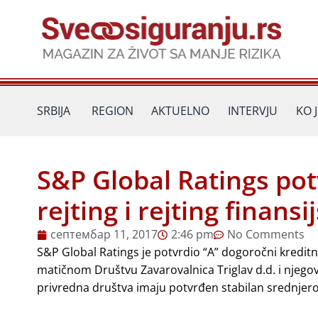
Пређи
на
садржај
SRBIJA
REGION
AKTUELNO
INTERVJU
KO 
S&P Global Ratings pot
rejting i rejting finans
септембар 11, 2017
2:46 pm
No Comments
S&P Global Ratings je potvrdio “A” dogoročni kreditni r
matičnom Društvu Zavarovalnica Triglav d.d. i njeg
privredna društva imaju potvrđen stabilan srednjeroč