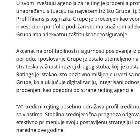
U svom izveštaju agencija za rejting je procenila pro
unapređenu situaciju na najvećem tržištu Grupe, tj. S
Profil finansijskog rizika Grupe je procenjen kao v
investicioni portfolio podržan veoma snažnom adekvat
Grupa ima adekvatnu zaštitu kroz reosiguranje.
Akcenat na profitabilnosti i sigurnosti poslovanja 
periodu, i poslovanje Grupe je ostalo utemeljeno na 
strateška važnost i razvoj drugog stuba, koji je post
Ratings je istakao isto pozitivno mišljenje u vezi
Grupe, koja uključuje digitalizaciju, integrisani odnos
procenjeni kao pogodni od strane rejting agencije.
“A” kreditni rejting posebno odražava profil kreditn
sa vlastima. Stabilna srednjeročna prognoza odgovar
efektivno primenjuje svoju postavljenu strategiju i 
naredne dve godine.