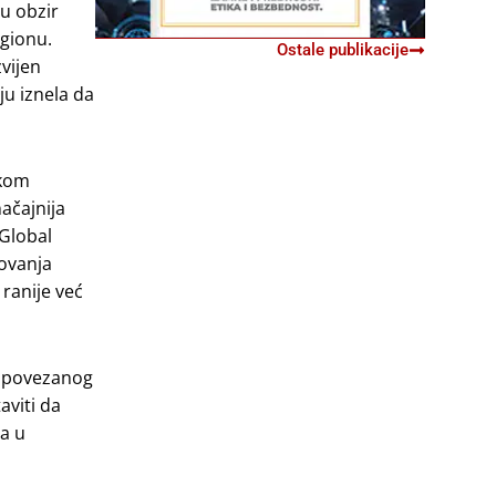
 u obzir
egionu.
Ostale publikacije
vijen
ju iznela da
škom
ačajnija
 Global
lovanja
 ranije već
ta povezanog
aviti da
la u