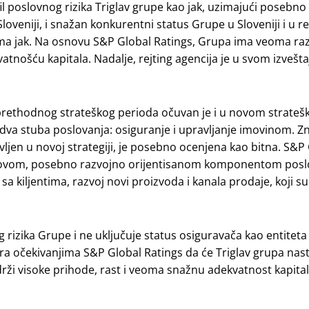
fil poslovnog rizika Triglav grupe kao jak, uzimajući posebno
loveniji, i snažan konkurentni status Grupe u Sloveniji i u r
eoma jak. Na osnovu S&P Global Ratings, Grupa ima veoma raz
nošću kapitala. Nadalje, rejting agencija je u svom izvešta
iz prethodnog strateškog perioda očuvan je i u novom strate
dva stuba poslovanja: osiguranje i upravljanje imovinom. Zn
avljen u novoj strategiji, je posebno ocenjena kao bitna. S&P
 sa novom, posebno razvojno orijentisanom komponentom pos
 sa kiljentima, razvoj novi proizvoda i kanala prodaje, koji su
og rizika Grupe i ne uključuje status osiguravača kao entite
a očekivanjima S&P Global Ratings da će Triglav grupa nast
održi visoke prihode, rast i veoma snažnu adekvatnost kapita