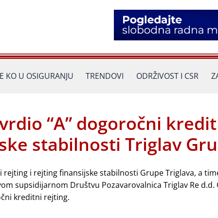
JE KO U OSIGURANJU
TRENDOVI
ODRŽIVOST I CSR
Z
vrdio “A” dogoročni kredit
ijske stabilnosti Triglav Gr
ejting i rejting finansijske stabilnosti Grupe Triglava, a time
ovom supsidijarnom Društvu Pozavarovalnica Triglav Re d.d.
ni kreditni rejting.