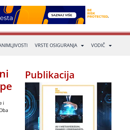
ANIMLJIVOSTI
VRSTE OSIGURANJA
VODIČ
ni
Publikacija
upe
 i
 Oba