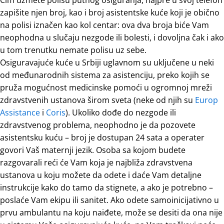
zapišite njen broj, kao i broj asistentske kuće koji je obično
na polisi iznačen kao kol centar: ova dva broja biće Vam
neophodna u slučaju nezgode ili bolesti, i dovoljna čak i ako
u tom trenutku nemate polisu uz sebe.
Osiguravajuće kuće u Srbiji uglavnom su uključene u neki
od međunarodnih sistema za asistenciju, preko kojih se
pruža mogućnost medicinske pomoći u ogromnoj mreži
zdravstvenih ustanova širom sveta (neke od njih su
Europ
Assistance
i
Coris
). Ukoliko dođe do nezgode ili
zdravstvenog problema, neophodno je da pozovete
asistentsku kuću – broj je dostupan 24 sata a operater
govori Vaš maternji jezik. Osoba sa kojom budete
razgovarali reći će Vam koja je najbliža zdravstvena
ustanova u koju možete da odete i daće Vam detaljne
instrukcije kako do tamo da stignete, a ako je potrebno –
poslaće Vam ekipu ili sanitet. Ako odete samoinicijativno u
prvu ambulantu na koju naiđete, može se desiti da ona nije