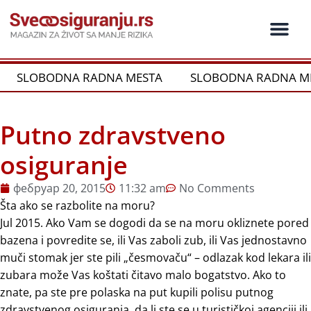
Пређи
на
садржај
Ko je ko u os
Održivost i CSR
Vrste Osig
SLOBODNA RADNA MESTA
SLOBODNA RADNA ME
Putno zdravstveno
osiguranje
фебруар 20, 2015
11:32 am
No Comments
Šta ako se razbolite na moru?
Jul 2015. Ako Vam se dogodi da se na moru okliznete pored
bazena i povredite se, ili Vas zaboli zub, ili Vas jednostavno
muči stomak jer ste pili „česmovaču“ – odlazak kod lekara ili
zubara može Vas koštati čitavo malo bogatstvo. Ako to
znate, pa ste pre polaska na put kupili polisu putnog
zdravstvenog osiguranja, da li ste se u turističkoj agenciji ili