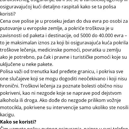
osiguravajućoj kući detaljno raspitali kako se ta polisa
koristi?
Cena ove polise je u proseku jedan do dva evra po osobi za
putovanje u evropske zemlje, a pokriće troškova je u
zavisnosti od paketa i destinacije, od 5000 do 40.000 evra –
to je maksimalan iznos za koji bi osiguravajuća kuća pokrila
troškove lečenja, medicinske pomoći, povratka u zemlju
ako je potrebno, pa čak i pravne i turističke pomoći koje su
uključene u neke pakete.
Polisa važi od trenutka kad pređete granicu, i pokriva sve
one slučajeve koji se mogu dogoditi neočekivano i koji nisu
hronični. Troškovi lečenja za poznate bolesti obično nisu
pokriveni, kao ni nezgode koje se naprave pod dejstvom
alkohola ili droga. Ako dođe do nezgode prilikom vožnje
motocikla, pokrivene su intervencije samo ukoliko ste nosili
kacigu.
Kako se koristi?
Čim uzmete polisu putnog osiguranja, najpre u svoj telefon