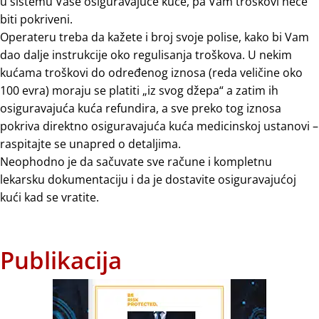
u sistemu Vaše osiguravajuće kuće, pa Vam troškovi neće
biti pokriveni.
Operateru treba da kažete i broj svoje polise, kako bi Vam
dao dalje instrukcije oko regulisanja troškova. U nekim
kućama troškovi do određenog iznosa (reda veličine oko
100 evra) moraju se platiti „iz svog džepa“ a zatim ih
osiguravajuća kuća refundira, a sve preko tog iznosa
pokriva direktno osiguravajuća kuća medicinskoj ustanovi –
raspitajte se unapred o detaljima.
Neophodno je da sačuvate sve račune i kompletnu
lekarsku dokumentaciju i da je dostavite osiguravajućoj
kući kad se vratite.
Publikacija