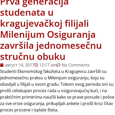
Prva generacija
studenata u
kragujevačkoj filijali
Milenijum Osiguranja
završila jednomesečnu
stručnu obuku
август 14, 2017
12:17 am
No Comments
Studenti Ekonomskog fakulteta u Kragujevcu završili su
jednomesečnu praksu u Milenijum osiguranju, koju su
obavljali u filijali u ovom gradu. Tokom ovog perioda oni su
prošli celokupan proces rada u osiguravajućoj kući, i na
praktičnim primerima naučili kako se prave ponude i polise
za sve vrste osiguranja, prikupljali ankete i prošli kroz čitav
proces procene i isplate šteta.