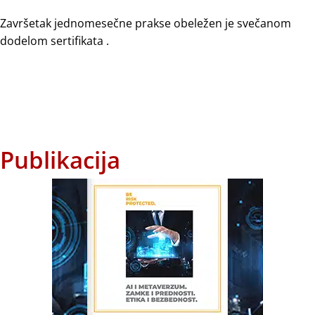
Završetak jednomesečne prakse obeležen je svečanom
dodelom sertifikata .
Publikacija