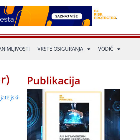
ANIMLJIVOSTI
VRSTE OSIGURANJA
VODIČ
r)
Publikacija
ateljski-