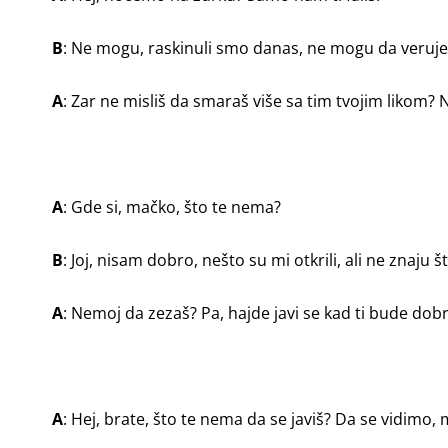
B
: Ne mogu, raskinuli smo danas, ne mogu da veruje
A
: Zar ne misliš da smaraš više sa tim tvojim likom
A
: Gde si, mačko, što te nema?
B
: Joj, nisam dobro, nešto su mi otkrili, ali ne znaju
A
: Nemoj da zezaš? Pa, hajde javi se kad ti bude dob
A
: Hej, brate, što te nema da se javiš? Da se vidimo,