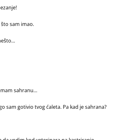
zezanje!
d što sam imao.
 nešto…
premam sahranu…
o sam gotivio tvog ćaleta. Pa kad je sahrana?