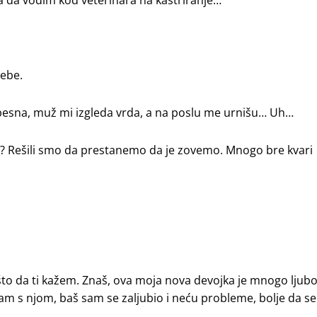
 da vodim kod veterinara na kastriranje…
tebe.
 besna, muž mi izgleda vrda, a na poslu me urnišu… Uh…
ta? Rešili smo da prestanemo da je zovemo. Mnogo bre kvari
 nešto da ti kažem. Znaš, ova moja nova devojka je mnogo lju
am s njom, baš sam se zaljubio i neću probleme, bolje da se