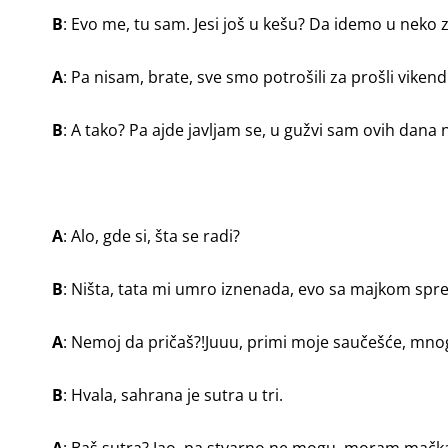
B
: Evo me, tu sam. Jesi još u kešu? Da idemo u neko 
A
: Pa nisam, brate, sve smo potrošili za prošli viken
B
: A tako? Pa ajde javljam se, u gužvi sam ovih dana
A
: Alo, gde si, šta se radi?
B
: Ništa, tata mi umro iznenada, evo sa majkom s
A
: Nemoj da pričaš?!Juuu, primi moje saučešće, mnog
B
: Hvala, sahrana je sutra u tri.