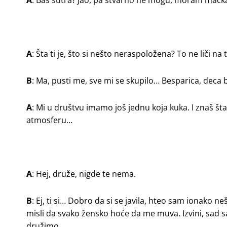
A
: Baš sutra? Jao, pa stvarno ne mogu, moram mačka
A
: Šta ti je, što si nešto neraspoložena? To ne liči na 
B
: Ma, pusti me, sve mi se skupilo… Besparica, deca
A
: Mi u društvu imamo još jednu koja kuka. I znaš š
atmosferu…
A
: Hej, druže, nigde te nema.
B
: Ej, ti si… Dobro da si se javila, hteo sam ionako
misli da svako žensko hoće da me muva. Izvini, sad s
družimo…