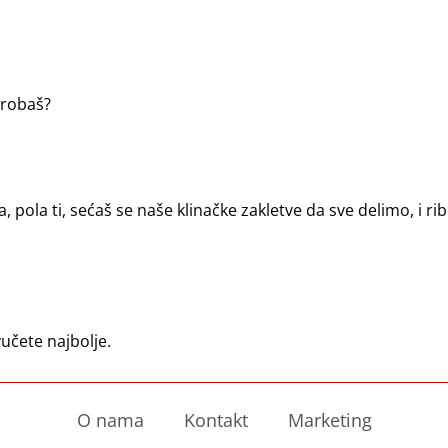
probaš?
, pola ti, sećaš se naše klinačke zakletve da sve delimo, i ribe
vučete najbolje.
O nama
Kontakt
Marketing