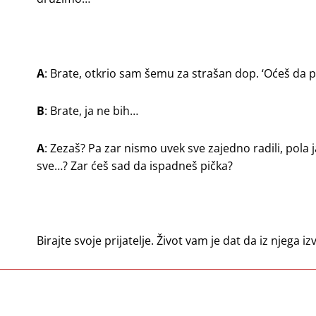
A
: Brate, otkrio sam šemu za strašan dop. ‘Oćeš da 
B
: Brate, ja ne bih…
A
: Zezaš? Pa zar nismo uvek sve zajedno radili, pola ja
sve…? Zar ćeš sad da ispadneš pička?
Birajte svoje prijatelje. Život vam je dat da iz njega iz