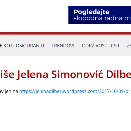
JE KO U OSIGURANJU
TRENDOVI
ODRŽIVOST I CSR
Z
piše Jelena Simonović Dilbe
avljen na
https://jelenadilber.wordpress.com/2017/10/09/prij