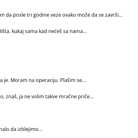
m da posle tri godine veze ovako može da se završi…
? Ništa, kukaj sama kad nećeš sa nama…
 šta je. Moram na operaciju. Plašim se…
ro, znaš, ja ne volim takve mračne priče…
 malo da izblejimo…