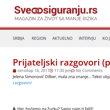
Пређи
на
садржај
SRBIJA
REGION
AKTUELNO
INTERVJU
KO 
Prijateljski razgovori (
октобар 16, 2017
11:30 pm
No Comments
Jelena Simonović Dilber, mala zna znanje… Tekst obj
razgovori/
A
: Hej, hoćemo na žurku? Samo nam ti fališ!