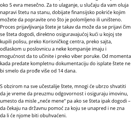
oko 5 evra mesečno. Za to ulaganje, u slučaju da vam oluja
napravi štetu na stanu, dobijate finansijsko pokriće kojim
možete da popravite ono što je polomljeno ili uništeno.
Proces prijavljivanja štete je takav da može da se prijavi čim
se šteta dogodi, direktno osiguravajućoj kući u kojoj ste
kupili polisu, preko Korisničkog centra, preko sajta,
odlaskom u poslovnicu a neke kompanije imaju i
mogućnost da to učinite i preko viber poruke. Od momenta
kada predate kompletnu dokumentaciju do isplate štete ne
bi smelo da prođe više od 14 dana.
S obzirom na sve učestalije štete, mnogi će ubrzo shvatiti
da je vreme da preuzmu odgovornost i osiguraju imovinu,
umesto da misle „neće mene“ pa ako se šteta ipak dogodi –
da čekaju na državnu pomoć za koju se unapred i ne zna
da li će njome biti obuhvaćeni.