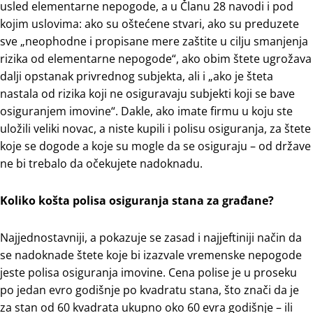
usled elementarne nepogode, a u Članu 28 navodi i pod
kojim uslovima: ako su oštećene stvari, ako su preduzete
sve „neophodne i propisane mere zaštite u cilju smanjenja
rizika od elementarne nepogode“, ako obim štete ugrožava
dalji opstanak privrednog subjekta, ali i „ako je šteta
nastala od rizika koji ne osiguravaju subjekti koji se bave
osiguranjem imovine“. Dakle, ako imate firmu u koju ste
uložili veliki novac, a niste kupili i polisu osiguranja, za štete
koje se dogode a koje su mogle da se osiguraju – od države
ne bi trebalo da očekujete nadoknadu.
Koliko košta polisa osiguranja stana za građane?
Najjednostavniji, a pokazuje se zasad i najjeftiniji način da
se nadoknade štete koje bi izazvale vremenske nepogode
jeste polisa osiguranja imovine. Cena polise je u proseku
po jedan evro godišnje po kvadratu stana, što znači da je
za stan od 60 kvadrata ukupno oko 60 evra godišnje – ili