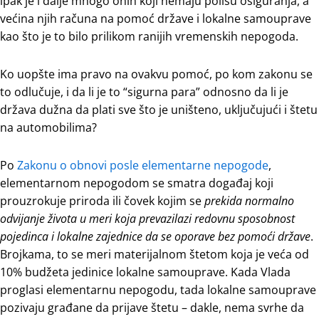
ipak je i dalje mnogo onih koji nemaju polisu osiguranja, a
većina njih računa na pomoć države i lokalne samouprave
kao što je to bilo prilikom ranijih vremenskih nepogoda.
Ko uopšte ima pravo na ovakvu pomoć, po kom zakonu se
to odlučuje, i da li je to “sigurna para” odnosno da li je
država dužna da plati sve što je uništeno, uključujući i štetu
na automobilima?
Po
Zakonu o obnovi posle elementarne nepogode
,
elementarnom nepogodom se smatra događaj koji
prouzrokuje priroda ili čovek kojim se
prekida
normalno
odvijanje života u meri koja prevazilazi redovnu sposobnost
pojedinca i lokalne zajednice da se oporave bez pomoći države
.
Brojkama, to se meri materijalnom štetom koja je veća od
10% budžeta jedinice lokalne samouprave. Kada Vlada
proglasi elementarnu nepogodu, tada lokalne samouprave
pozivaju građane da prijave štetu – dakle, nema svrhe da