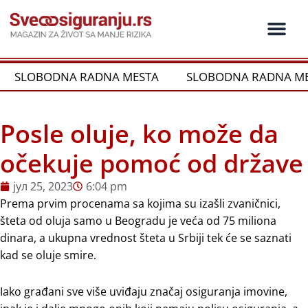
Пређи
на
садржај
Ko je ko u os
Održivost i CSR
Vrste Osig
SLOBODNA RADNA MESTA
SLOBODNA RADNA ME
Posle oluje, ko može da
očekuje pomoć od države
јул 25, 2023
6:04 pm
Prema prvim procenama sa kojima su izašli zvaničnici,
šteta od oluja samo u Beogradu je veća od 75 miliona
dinara, a ukupna vrednost šteta u Srbiji tek će se saznati
kad se oluje smire.
Iako građani sve više uviđaju značaj osiguranja imovine,