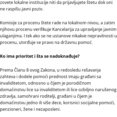
zovete lokalne institucije niti da prijavljujete štetu dok oni
ne raspišu javni poziv.
Komisije za procenu štete rade na lokalnom nivou, a zatim
njihovu procenu verifikuje Kancelarija za upravljanje javnim
ulaganjima. I tek ako se ne ustanove nikakve nepravilnosti u
procenu, utvrđuje se pravo na državnu pomoć.
Ko ima prioritet i šta se nadoknađuje?
Prema Članu 8 ovog Zakona, u redosledu rešavanja
zahteva i dodele pomoći prednost imaju građani sa
invaliditetom, odnosno u čijem je porodičnom
domaćinstvu lice sa invaliditetom ili lice ozbiljno narušenog
zdravlja, samohrani roditelji, građani u čijem je
domaćinstvu jedno ili više dece, korisnici socijalne pomoći,
penzioneri, žene i nezaposleni.