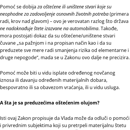
Pomoć se dobija
za oštećene ili uništene stvari koje su
neophodne za zadovoljenje osnovnih životnih potreba
(primera
radi, krov nad glavom) – ovo je verovatan razlog što država
ne nadoknađuje štete izazvane na automobilima
. Takođe,
mora postojati dokaz da su oštećene/uništene stvari
čuvane „sa pažnjom i na propisan način kao i da su
preduzete sve mere radi smanjenja rizika od elementarne i
druge nepogode“, mada se u Zakonu ovo dalje ne precizira.
Pomoć može biti u vidu isplate određenog novčanog
iznosa ili davanju određenih materijalnih dobara,
bespovratno ili sa obavezom vraćanja, ili u vidu usluga.
A šta je sa preduzećima oštećenim olujom?
Isti ovaj Zakon propisuje da Vlada može da odluči o pomoći
i privrednim subjektima koji su pretrpeli materijalnu štetu