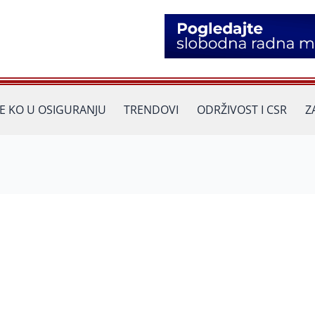
JE KO U OSIGURANJU
TRENDOVI
ODRŽIVOST I CSR
Z