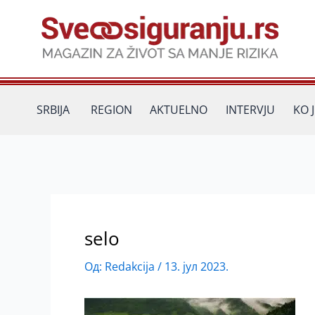
Пређи
на
садржај
SRBIJA
REGION
AKTUELNO
INTERVJU
KO 
selo
Од:
Redakcija
/
13. јул 2023.