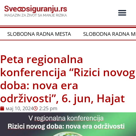
Пређи
на
садржај
Ko je ko u os
Održivost i CSR
Vrste Osig
OBODNA RADNA MESTA
SLOBODNA RADNA MESTA
Peta regionalna
konferencija “Rizici novog
doba: nova era
održivosti”, 6. jun, Hajat
мај 10, 2024
2:25 pm