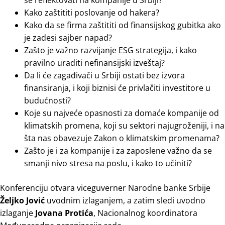
Kako zaštititi poslovanje od hakera?
Kako da se firma zaštititi od finansijskog gubitka ako
je zadesi sajber napad?
Zašto je važno razvijanje ESG strategija, i kako
pravilno uraditi nefinansijski izveštaj?
Da li će zagađivači u Srbiji ostati bez izvora
finansiranja, i koji biznisi će privlačiti investitore u
budućnosti?
Koje su najveće opasnosti za domaće kompanije od
klimatskih promena, koji su sektori najugroženiji, i na
šta nas obavezuje Zakon o klimatskim promenama?
Zašto je i za kompanije i za zaposlene važno da se
smanji nivo stresa na poslu, i kako to učiniti?
Konferenciju otvara viceguverner Narodne banke Srbije
Željko Jović
uvodnim izlaganjem, a zatim sledi uvodno
izlaganje
Jovana Protića
, Nacionalnog koordinatora