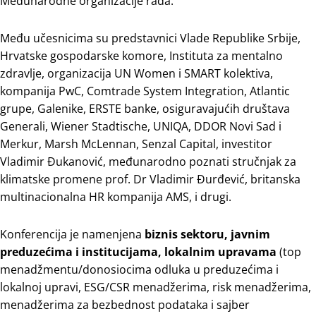
Međunarodne organizacije rada.
Među učesnicima su predstavnici Vlade Republike Srbije,
Hrvatske gospodarske komore, Instituta za mentalno
zdravlje, organizacija UN Women i SMART kolektiva,
kompanija PwC, Comtrade System Integration, Atlantic
grupe, Galenike, ERSTE banke, osiguravajućih društava
Generali, Wiener Stadtische, UNIQA, DDOR Novi Sad i
Merkur, Marsh McLennan, Senzal Capital, investitor
Vladimir Đukanović, međunarodno poznati stručnjak za
klimatske promene prof. Dr Vladimir Đurđević, britanska
multinacionalna HR kompanija AMS, i drugi.
Konferencija je namenjena
biznis sektoru, javnim
preduzećima i institucijama, lokalnim upravama
(top
menadžmentu/donosiocima odluka u preduzećima i
lokalnoj upravi, ESG/CSR menadžerima, risk menadžerima,
menadžerima za bezbednost podataka i sajber