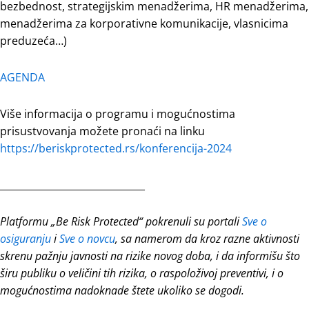
bezbednost, strategijskim menadžerima, HR menadžerima,
menadžerima za korporativne komunikacije, vlasnicima
preduzeća…)
AGENDA
Više informacija o programu i mogućnostima
prisustvovanja možete pronaći na linku
https://beriskprotected.rs/konferencija-2024
______________________________
Platformu „Be Risk Protected“ pokrenuli su portali
Sve o
osiguranju
i
Sve o novcu
, sa namerom da kroz razne aktivnosti
skrenu pažnju javnosti na rizike novog doba, i da informišu što
širu publiku o veličini tih rizika, o raspoloživoj preventivi, i o
mogućnostima nadoknade štete ukoliko se dogodi.