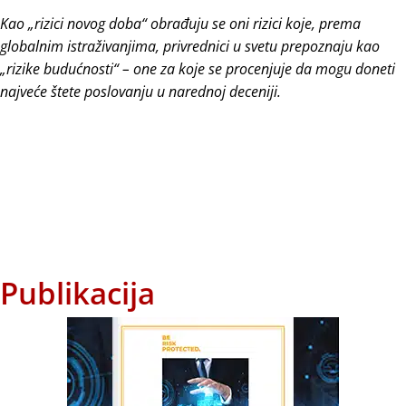
Kao „rizici novog doba“ obrađuju se oni rizici koje, prema
globalnim istraživanjima, privrednici u svetu prepoznaju kao
„rizike budućnosti“ – one za koje se procenjuje da mogu doneti
najveće štete poslovanju u narednoj deceniji.
Publikacija