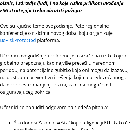
biznis, i zdravlje ljudi, i na koje rizike prilikom uvođenja
ESG strategija treba obratiti pažnju?
Ovo su ključne teme ovogodišnje, Pete regionalne
konferencije o rizicima novog doba, koju organizuje
BeRiskProtected
platforma.
Učesnici ovogodišnje konferencije ukazaće na rizike koji se
globalno prepoznaju kao najviše preteći u narednom
periodu, na potencijalne gubitke koje oni mogu da izazovu,
na dostupnu preventivu i rešenja kojima preduzeća mogu
da doprinesu smanjenju rizika, kao i na mogućnosti
osiguravajućeg pokrića.
Učesnici će ponuditi odgovore na sledeća pitanja:
Šta donosi Zakon o veštačkoj inteligenciji EU i kako će
se reflektovati na kompanije u Srbiji?