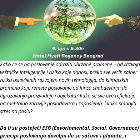
Kako će se na poslovanje odraziti ubrzane promene – od razvoja
veštačke inteligencije i rizika koje donosi, preko sve većih sajber
rizika uslovljenih razvojem novih tehnologija, do klimatskih
promena koje remete poslovanje od lanca snabdevanja do
ugrožavanja proizvodnje i objekata? Kako se sve ovo reflektuje
na mentalno zdravlje poslodavaca i zaposlenih, i kako smanjiti
stres na poslu?
Da li su postojeći ESG (Envorinmental, Social, Governance)
principi poslovanja dovoljni da se sačuva i planeta, i