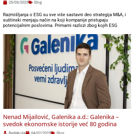
Blog
25/03/2025
Razmišljanja o ESG su sve više sastavni deo strategija M&A, i
suštinski menjaju način na koji kompanije pristupaju
potencijalnim poslovima. Primarni razlozi zbog kojih ESG
Nenad Mijailović, Galenika a.d.: Galenika –
svedok ekonomske istorije već 80 godina
Blog
Redakcija
04/02/2025