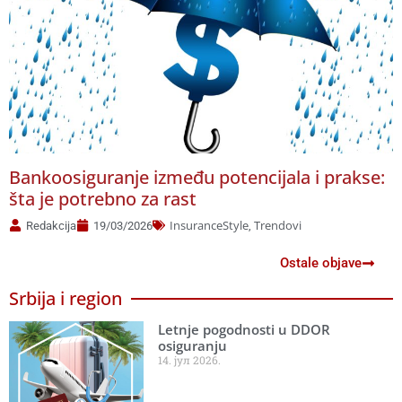
Bankoosiguranje između potencijala i prakse:
N
šta je potrebno za rast
InsuranceStyle
Trendovi
Redakcija
19/03/2026
,
Ostale objave
Srbija i region
Letnje pogodnosti u DDOR
osiguranju
14. јул 2026.