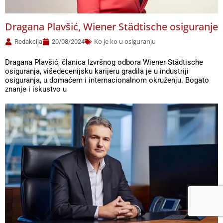
Dragana Plavšić, Wiener Städtische osiguranje
Ko je ko u osiguranju
Redakcija
20/08/2024
Dragana Plavšić, članica Izvršnog odbora Wiener Städtische
osiguranja, višedecenijsku karijeru gradila je u industriji
osiguranja, u domaćem i internacionalnom okruženju. Bogato
znanje i iskustvo u