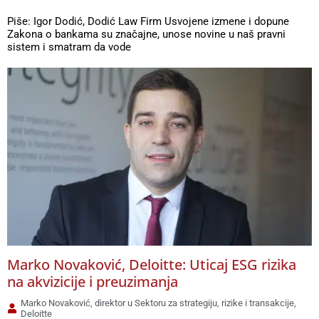
Piše: Igor Dodić, Dodić Law Firm Usvojene izmene i dopune
Zakona o bankama su značajne, unose novine u naš pravni
sistem i smatram da vode
Marko Novaković, Deloitte: Uticaj ESG rizika
na akvizicije i preuzimanja
Marko Novaković, direktor u Sektoru za strategiju, rizike i transakcije,
Deloitte