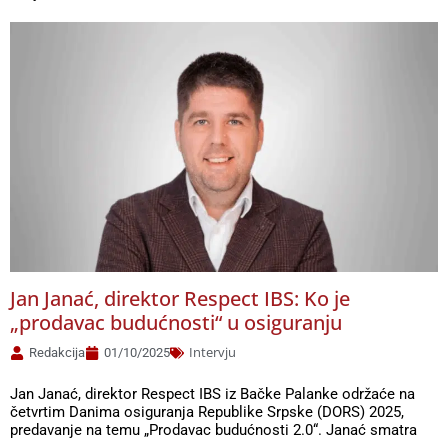
Jan Janać, direktor Respect IBS: Ko je
„prodavac budućnosti“ u osiguranju
Intervju
Redakcija
01/10/2025
Jan Janać, direktor Respect IBS iz Bačke Palanke održaće na
četvrtim Danima osiguranja Republike Srpske (DORS) 2025,
predavanje na temu „Prodavac budućnosti 2.0“. Janać smatra