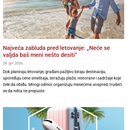
Najveća zabluda pred letovanje: „Neće se
valjda baš meni nešto desiti“
28. јул 2026.
Dok planiraju letovanje, građani pažljivo biraju destinaciju,
upoređuju cene smeštaja, istražuju plaže, restorane i sadržaje koje
žele da obiđu. Mnogi odmor organizuju mesecima unapred, trudeći
se da ništa ne prepuste