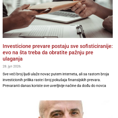
Investicione prevare postaju sve sofisticiranije:
evo na šta treba da obratite pažnju pre
ulaganja
28. јул 2026.
Sve veći broj ljudi ulaže novac putem interneta, ali sa rastom broja
investicionih prilika raste i broj pokušaja finansijskih prevara.
Prevaranti danas koriste sve uverljivije načine da dođu do novca