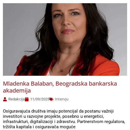
Mladenka Balaban, Beogradska bankarska
akademija
Intervju
Redakcija
11/09/2025
Osiguravajuća društva imaju potencijal da postanu važniji
investitori u razvojne projekte, posebno u energetici,
infrastrukturi, digitalizaciji i zdravstvu. Partnerstvom regulatora,
tržišta kapitala i osiguravača moguće