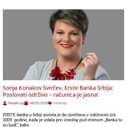
Sonja Konakov Svirčev, Erste Banka Srbija:
Poslovati održivo – računica je jasna!
Intervju
Redakcija
04/02/2026
ERSTE banka u Srbiji počela je da izveštava o održivosti još
2009. godine, kada je izdala prvi izveštaj pod imenom „Banka to
su ljudi“, kako