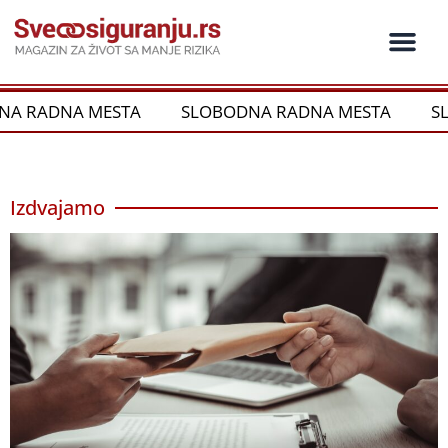
Пређи
на
садржај
 MESTA
SLOBODNA RADNA MESTA
SLOBODNA 
Izdvajamo