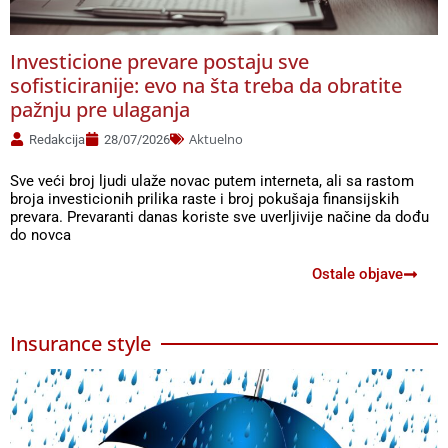
Investicione prevare postaju sve
M
sofisticiranije: evo na šta treba da obratite
pažnju pre ulaganja
Aktuelno
Redakcija
28/07/2026
M
o
Sve veći broj ljudi ulaže novac putem interneta, ali sa rastom
d
broja investicionih prilika raste i broj pokušaja finansijskih
n
prevara. Prevaranti danas koriste sve uverljivije načine da dođu
do novca
Ostale objave
Insurance style