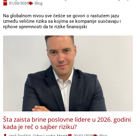
Blog
31/03/2026
Na globalnom nivou sve češće se govori o rastućem jazu
između veličine rizika sa kojima se kompanije suočavaju i
njihove spremnosti da te rizike finansijski
Šta zaista brine poslovne lidere u 2026. godini
kada je reč o sajber riziku?
Blog
Uroš Draškić, Cyber Leader, Marsh
20/01/2026