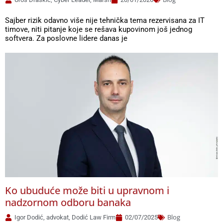
Sajber rizik odavno više nije tehnička tema rezervisana za IT
timove, niti pitanje koje se rešava kupovinom još jednog
softvera. Za poslovne lidere danas je
Ko ubuduće može biti u upravnom i
nadzornom odboru banaka
Blog
Igor Dodić, advokat, Dodić Law Firm
02/07/2025