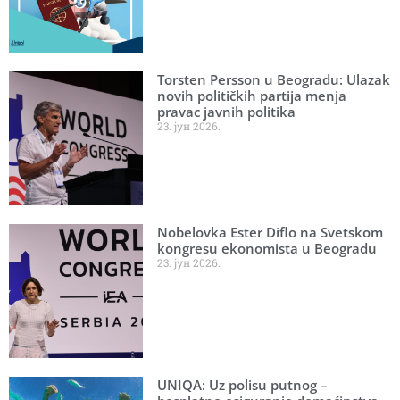
Torsten Persson u Beogradu: Ulazak
novih političkih partija menja
pravac javnih politika
23. јун 2026.
Nobelovka Ester Diflo na Svetskom
kongresu ekonomista u Beogradu
23. јун 2026.
UNIQA: Uz polisu putnog –