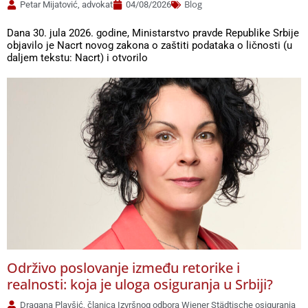
Blog
Petar Mijatović, advokat
04/08/2026
Dana 30. jula 2026. godine, Ministarstvo pravde Republike Srbije
objavilo je Nacrt novog zakona o zaštiti podataka o ličnosti (u
daljem tekstu: Nacrt) i otvorilo
Održivo poslovanje između retorike i
realnosti: koja je uloga osiguranja u Srbiji?
Dragana Plavšić, članica Izvršnog odbora Wiener Städtische osiguranja