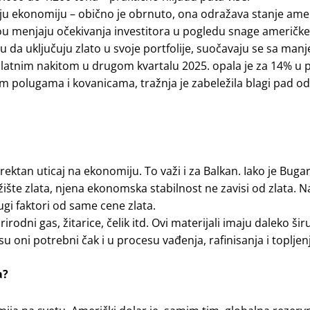
koju ekonomiju – obično je obrnuto, ona odražava stanje ame
u menjaju očekivanja investitora u pogledu snage američke
nju da uključuju zlato u svoje portfolije, suočavaju se sa man
zlatnim nakitom u drugom kvartalu 2025. opala je za 14% u
im polugama i kovanicama, tražnja je zabeležila blagi pad o
ktan uticaj na ekonomiju. To važi i za Balkan. Iako je Bugar
šte zlata, njena ekonomska stabilnost ne zavisi od zlata. N
i faktori od same cene zlata.
odni gas, žitarice, čelik itd. Ovi materijali imaju daleko ši
oni potrebni čak i u procesu vađenja, rafinisanja i topljenj
a?