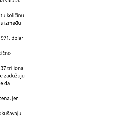
a valuta.
stu količinu
nos između
1971. dolar
tično
37 triliona
se zadužuju
že da
cena, jer
pokušavaju