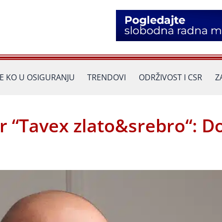
JE KO U OSIGURANJU
TRENDOVI
ODRŽIVOST I CSR
Z
or “Tavex zlato&srebro“: D