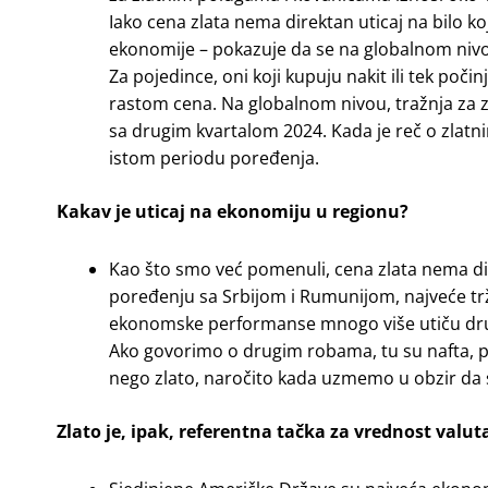
Iako cena zlata nema direktan uticaj na bilo 
ekonomije – pokazuje da se na globalnom nivo
Za pojedince, oni koji kupuju nakit ili tek poči
rastom cena. Na globalnom nivou, tražnja za 
sa drugim kvartalom 2024. Kada je reč o zlatn
istom periodu poređenja.
Kakav je uticaj na ekonomiju u regionu?
Kao što smo već pomenuli, cena zlata nema dire
poređenju sa Srbijom i Rumunijom, najveće trži
ekonomske performanse mnogo više utiču drug
Ako govorimo o drugim robama, tu su nafta, prir
nego zlato, naročito kada uzmemo u obzir da su 
Zlato je, ipak, referentna tačka za vrednost valut