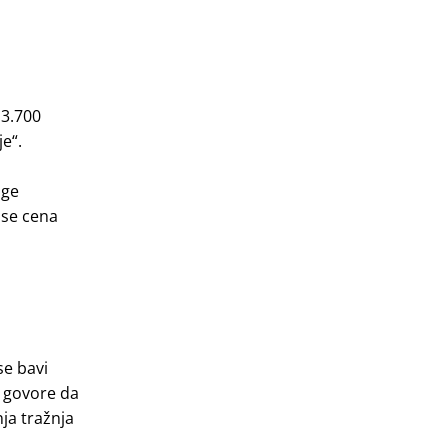
 3.700
je“.
oge
 se cena
se bavi
e govore da
ja tražnja