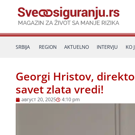
Пређи
на
садржај
SRBIJA
REGION
AKTUELNO
INTERVJU
KO 
Georgi Hristov, direkt
savet zlata vredi!
август 20, 2025
4:10 pm