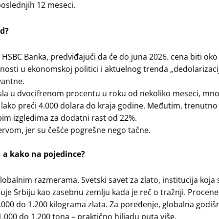
poslednjih 12 meseci.
od?
 HSBC Banka, predviđajući da će do juna 2026. cena biti oko
snosti u ekonomskoj politici i aktuelnog trenda „dedolarizaci
vantne.
asla u dvocifrenom procentu u roku od nekoliko meseci, mn
na lako preći 4.000 dolara do kraja godine. Međutim, trenutno
bim izgledima za dodatni rast od 22%.
ervom, jer su češće pogrešne nego tačne.
 a kako na pojedince?
globalnim razmerama. Svetski savet za zlato, institucija koja 
azuje Srbiju kao zasebnu zemlju kada je reč o tražnji. Procen
.000 do 1.200 kilograma zlata. Za poređenje, globalna godišn
000 do 1.200 tona – praktično hiljadu puta više.