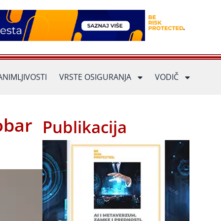
ANIMLJIVOSTI
VRSTE OSIGURANJA
VODIČ
obar
Publikacija