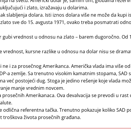
ja na svetu. Američki dolar je, samim tim, globalna rezervn
jučujući i zlato, izražavaju u dolarima.
ak slabljenja dolara. Isti iznos dolara više ne može da kupi i
za zlato sve do 15. avgusta 1971, ovako treba posmatrati od
lar gubi vrednost u odnosu na zlato – barem dugoročno. Od 
e vrednost, kursne razlike u odnosu na dolar nisu se drama
ali ne i za prosečnog Amerikanca. Američka vlada ima više od 
 BDP-a zemlje. Sa trenutno visokim kamatnim stopama, SAD 
na već postojeći dug. Stoga je jedino rešenje koje vlada mo
aćivanje manje vrednim novcem.
ja prosečnih Amerikanaca. Ova devalvacija se prevodi u rast 
alute.
 je odlična referentna tačka. Trenutno pokazuje koliko SAD 
et troškova života prosečnih građana.