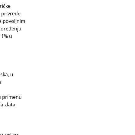
ričke
 privrede.
je povoljnim
 poređenju
d 1% u
ska, u
a
ru primenu
a zlata.