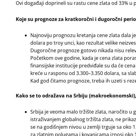
Ovi događaji doprineli su rastu cene zlata od 33% u 
Koje su prognoze za kratkoročni i dugoročni peri
Najnoviju prognozu kretanja cene zlata dala je
dolara po troy unci, kao rezultat velike neizve
Dugoročne prognoze gotovo nikada nisu rele
Početkom ove godine, kada je cena zlata por
finansijske institucije predviđale su da će ce
kreće u rasponu od 3.300–3.350 dolara, sa sla
Kad god čitamo prognoze, treba ih uzeti s rez
Kako se to odražava na Srbiju (makroekonomski),
Srbija je veoma malo tržište zlata, naročito u 
istraživanjem globalnog tržišta zlata, ne prik
se na godišnjem nivou u zemlji trguje sa oko 1
za zlatnim polugama i kovanicama iznosi oko 1.