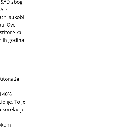
n SAD zbog
 SAD
atni sukobi
ti. Ove
stitore ka
njih godina
itora želi
 i 40%
olije. To je
u korelaciju
tokom