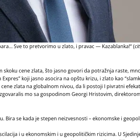
ara… Sve to pretvorimo u zlato, i pravac — Kazablanka!“ (
ci
 skoku cene zlata, što jasno govori da potražnja raste, mno
 Expres” koji jasno asocira na opštu krizu, i zlato kao “slam
cene zlata na globalnom nivou, da li postoji I pivratni efeka
razgovaralis mo sa gospodinom Georgi Hristovim, direktoro
ku. Bira se kada je stepen neizvesnosti – ekonomske i geopoli
ilacija i u ekonomskim i u geopolitičkim rizicima. U Sjedin