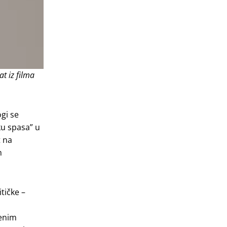
tat iz filma
gi se
ku spasa” u
t na
m
tičke –
jenim