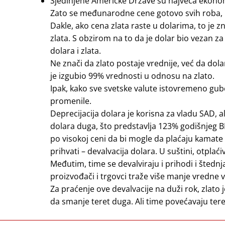
Sjedinjene Američke Države su najveća ekonomi
Zato se međunarodne cene gotovo svih roba, ukl
Dakle, ako cena zlata raste u dolarima, to je zn
zlata. S obzirom na to da je dolar bio vezan 
dolara i zlata.
Ne znači da zlato postaje vrednije, već da do
je izgubio 99% vrednosti u odnosu na zlato.
Ipak, kako sve svetske valute istovremeno gub
promenile.
Deprecijacija dolara je korisna za vladu SAD, 
dolara duga, što predstavlja 123% godišnjeg
po visokoj ceni da bi mogle da plaćaju kamate 
prihvati – devalvacija dolara. U suštini, otpl
Međutim, time se devalviraju i prihodi i štedn
proizvođači i trgovci traže više manje vredne v
Za praćenje ove devalvacije na duži rok, zlato
da smanje teret duga. Ali time povećavaju ter