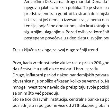
Američkim Državama, drugi mandat Donalda T
njegovih jakih carinskih politika. To je stvoril
predstavljene kao gubitnička strana decenijskih
u Ukrajini još nemaju izvesan kraj, a nema ni 
tenzije, pojačane dodatnom, iako kratkotrajno
sigurnijim ulaganjima. Pored ovih kratkoročnih 
postepeno povećavaju udeo zlata u svojim port
Tri su ključna razloga za ovaj dugoročniji trend.
Prvo, kada vrednost neke aktive raste preko 20% godišn
da učestvuje u nadi da će ostvariti brzu zaradu.
Drugo, inflatorni period nakon pandemijskih zatvaran
obveznica nije onoliko efikasan koliko se verovalo. Nag
mnoge investitore navelo da preispitaju svoje pozicije
sa onim što već poseduju.
Što se tiče državnih institucija, centralne banke su 
poslednje tri i po godine više od 21% ukupne global