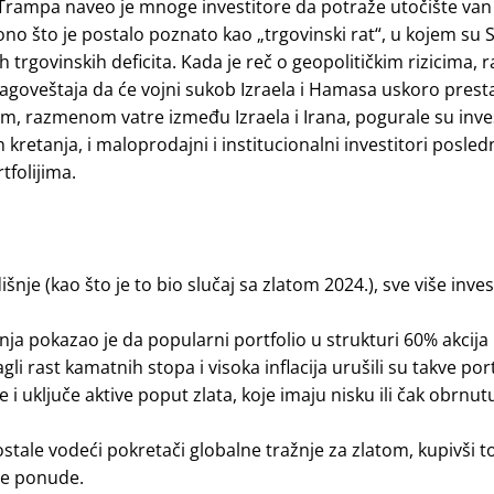
rampa naveo je mnoge investitore da potraže utočište va
o ono što je postalo poznato kao „trgovinski rat“, u kojem su
 trgovinskih deficita. Kada je reč o geopolitičkim rizicima, r
nagoveštaja da će vojni sukob Izraela i Hamasa uskoro presta
m, razmenom vatre između Izraela i Irana, pogurale su inve
kretanja, i maloprodajni i institucionalni investitori posled
folijima.
je (kao što je to bio slučaj sa zlatom 2024.), sve više invest
ja pokazao je da popularni portfolio u strukturi 60% akcija
li rast kamatnih stopa i visoka inflacija urušili su takve portf
 i uključe aktive poput zlata, koje imaju nisku ili čak obrnut
postale vodeći pokretači globalne tražnje za zlatom, kupivši 
ne ponude.