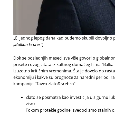
„E, jednog lepog dana kad budemo skupili dovoljno p
„Balkan Expres“
)
Dok se poslednjih meseci sve više govori o globalnom
prisete i ovog citata iz kultnog domaćeg filma “Balkan
izuzetno kritičnim vremenima. Šta je dovelo do rasta 
ekonomiju i kakve su prognoze za naredni period, 
kompanije “Tavex zlato&srebro”.
Zlato se posmatra kao investicija u sigurnu lu
visok.
Tokom protekle godine, svedoci smo stalnih osc