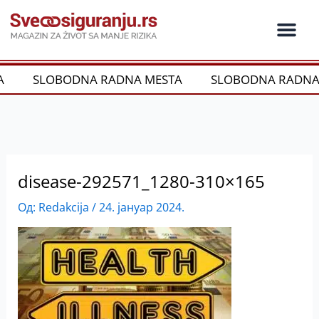
Пређи
на
садржај
Ko je ko u os
Održivost i CSR
Vrste Osig
A
SLOBODNA RADNA MESTA
SLOBODNA RADNA
disease-292571_1280-310×165
Од:
Redakcija
/
24. јануар 2024.