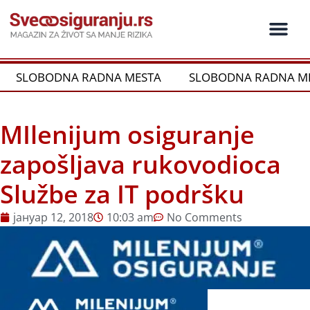
Пређи
на
садржај
Ko je ko u os
Održivost i CSR
Vrste Osig
SLOBODNA RADNA MESTA
SLOBODNA RADNA ME
MIlenijum osiguranje
zapošljava rukovodioca
Službe za IT podršku
јануар 12, 2018
10:03 am
No Comments