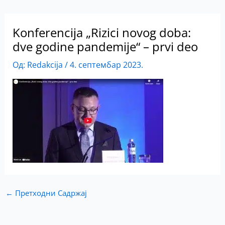
Konferencija „Rizici novog doba:
dve godine pandemije“ – prvi deo
Од:
Redakcija
/
4. септембар 2023.
←
Претходни Садржај