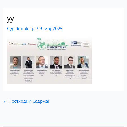
yy
Од:
Redakcija
/
9. мај 2025.
←
Претходни Садржај