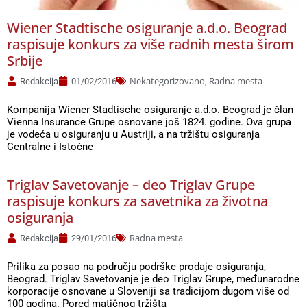
Wiener Stadtische osiguranje a.d.o. Beograd
raspisuje konkurs za više radnih mesta širom
Srbije
Nekategorizovano
Radna mesta
Redakcija
01/02/2016
,
Kompanija Wiener Stadtische osiguranje a.d.o. Beograd je član
Vienna Insurance Grupe osnovane još 1824. godine. Ova grupa
je vodeća u osiguranju u Austriji, a na tržištu osiguranja
Centralne i Istočne
Triglav Savetovanje – deo Triglav Grupe
raspisuje konkurs za savetnika za životna
osiguranja
Radna mesta
Redakcija
29/01/2016
Prilika za posao na području podrške prodaje osiguranja,
Beograd. Triglav Savetovanje je deo Triglav Grupe, međunarodne
korporacije osnovane u Sloveniji sa tradicijom dugom više od
100 godina. Pored matičnog tržišta