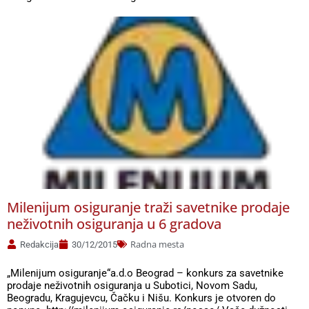
Milenijum osiguranje traži savetnike prodaje
neživotnih osiguranja u 6 gradova
Radna mesta
Redakcija
30/12/2015
„Milenijum osiguranje“a.d.o Beograd – konkurs za savetnike
prodaje neživotnih osiguranja u Subotici, Novom Sadu,
Beogradu, Kragujevcu, Čačku i Nišu. Konkurs je otvoren do