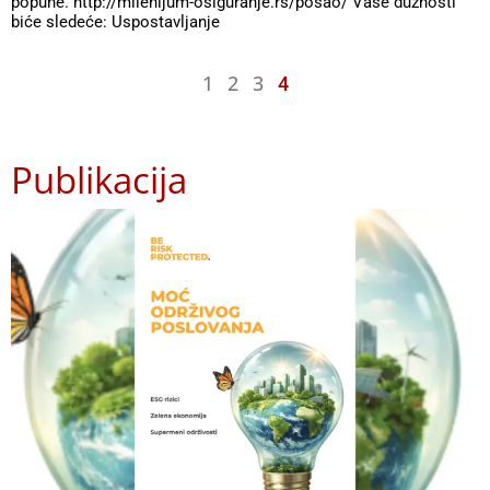
popune. http://milenijum-osiguranje.rs/posao/ Vaše dužnosti
biće sledeće: Uspostavljanje
1
2
3
4
Publikacija