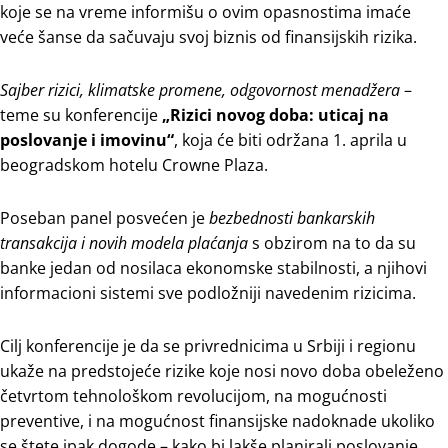
koje se na vreme informišu o ovim opasnostima imaće
veće šanse da sačuvaju svoj biznis od finansijskih rizika.
Sajber rizici, klimatske promene, odgovornost menadžera
–
teme su konferencije
„Rizici novog doba: uticaj na
poslovanje i imovinu“
, koja će biti održana 1. aprila u
beogradskom hotelu Crowne Plaza.
Poseban panel posvećen je
bezbednosti bankarskih
transakcija i novih modela plaćanja
s obzirom na to da su
banke jedan od nosilaca ekonomske stabilnosti, a njihovi
informacioni sistemi sve podložniji navedenim rizicima.
Cilj konferencije je da se privrednicima u Srbiji i regionu
ukaže na predstojeće rizike koje nosi novo doba obeleženo
četvrtom tehnološkom revolucijom, na mogućnosti
preventive, i na mogućnost finansijske nadoknade ukoliko
se štete ipak dogode – kako bi lakše planirali poslovanje,