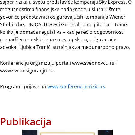
sajber rizika u svetu predstaviće kompanija Sky Express. O
mogućnostima finansijske nadoknade u slučaju štete
govoriće predstavnici osiguravajućih kompanija Wiener
Stadtische, UNIQA, DDOR i Generali, a na pitanja o tome
koliko je domaća regulativa – kad je reč o odgovornosti
menadžera – usklađena sa evropskom, odgovaraće
advokat Ljubica Tomić, stručnjak za međunarodno pravo.
Konferenciju organizuju portali www.sveonovcu.rs i
www.sveoosiguranju.rs .
Program i prijave na
www.konferencije-rizici.rs
Publikacija