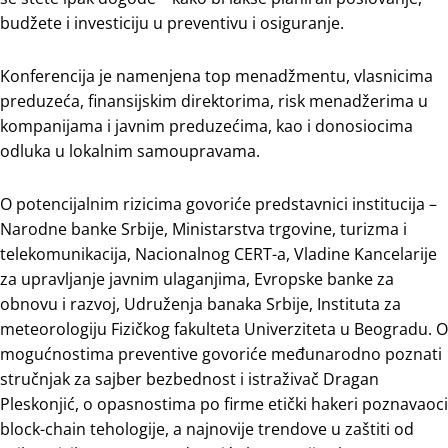
budžete i investiciju u preventivu i osiguranje.
Konferencija je namenjena top menadžmentu, vlasnicima
preduzeća, finansijskim direktorima, risk menadžerima u
kompanijama i javnim preduzećima, kao i donosiocima
odluka u lokalnim samoupravama.
O potencijalnim rizicima govoriće predstavnici institucija –
Narodne banke Srbije, Ministarstva trgovine, turizma i
telekomunikacija, Nacionalnog CERT-a, Vladine Kancelarije
za upravljanje javnim ulaganjima, Evropske banke za
obnovu i razvoj, Udruženja banaka Srbije, Instituta za
meteorologiju Fizičkog fakulteta Univerziteta u Beogradu. O
mogućnostima preventive govoriće međunarodno poznati
stručnjak za sajber bezbednost i istraživač Dragan
Pleskonjić, o opasnostima po firme etički hakeri poznavaoci
block-chain tehologije, a najnovije trendove u zaštiti od