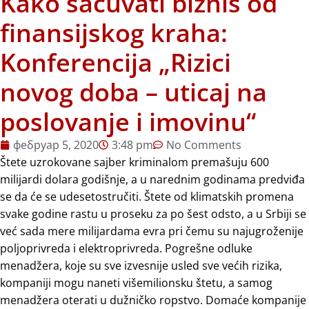
Kako sačuvati biznis od
finansijskog kraha:
Konferencija „Rizici
novog doba – uticaj na
poslovanje i imovinu“
фебруар 5, 2020
3:48 pm
No Comments
Štete uzrokovane sajber kriminalom premašuju 600
milijardi dolara godišnje, a u narednim godinama predviđa
se da će se udesetostručiti. Štete od klimatskih promena
svake godine rastu u proseku za po šest odsto, a u Srbiji se
već sada mere milijardama evra pri čemu su najugroženije
poljoprivreda i elektroprivreda. Pogrešne odluke
menadžera, koje su sve izvesnije usled sve većih rizika,
kompaniji mogu naneti višemilionsku štetu, a samog
menadžera oterati u dužničko ropstvo. Domaće kompanije