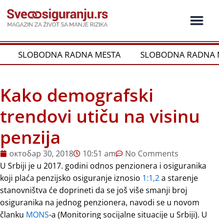
Пређи
на
садржај
Ko je ko u os
Održivost i CSR
Vrste Osig
SLOBODNA RADNA MESTA
SLOBODNA RADNA M
Kako demografski
trendovi utiču na visinu
penzija
октобар 30, 2018
10:51 am
No Comments
U Srbiji je u 2017. godini odnos penzionera i osiguranika
koji plaća penzijsko osiguranje iznosio
1:1,2
a starenje
stanovništva će doprineti da se još više smanji broj
osiguranika na jednog penzionera, navodi se u novom
članku
MONS
-a (Monitoring socijalne situacije u Srbiji). U