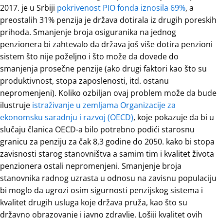
2017. je u Srbiji
pokrivenost PIO fonda iznosila 69%
, a
preostalih 31% penzija je država dotirala iz drugih poreskih
prihoda. Smanjenje broja osiguranika na jednog
penzionera bi zahtevalo da država još više dotira penzioni
sistem što nije poželjno i što može da dovede do
smanjenja prosečne penzije (ako drugi faktori kao što su
produktivnost, stopa zaposlenosti, itd. ostanu
nepromenjeni). Koliko ozbiljan ovaj problem može da bude
ilustruje
istraživanje u zemljama Organizacije za
ekonomsku saradnju i razvoj (OECD)
, koje pokazuje da bi u
slučaju članica OECD-a bilo potrebno podići starosnu
granicu za penziju za čak 8,3 godinе do 2050. kako bi stopa
zavisnosti starog stanovništva a samim tim i kvalitet života
penzionera ostali nepromenjeni. Smanjenje broja
stanovnika radnog uzrasta u odnosu na zavisnu populaciju
bi moglo da ugrozi osim sigurnosti penzijskog sistema i
kvalitet drugih usluga koje država pruža, kao što su
državno obrazovanje i javno zdravlje. Lošiji kvalitet ovih