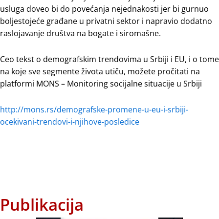
usluga doveo bi do povećanja nejednakosti jer bi gurnuo
boljestojeće građane u privatni sektor i napravio dodatno
raslojavanje društva na bogate i siromašne.
Ceo tekst o demografskim trendovima u Srbiji i EU, i o tome
na koje sve segmente života utiču, možete pročitati na
platformi MONS – Monitoring socijalne situacije u Srbiji
http://mons.rs/demografske-promene-u-eu-i-srbiji-
ocekivani-trendovi-i-njihove-posledice
Publikacija