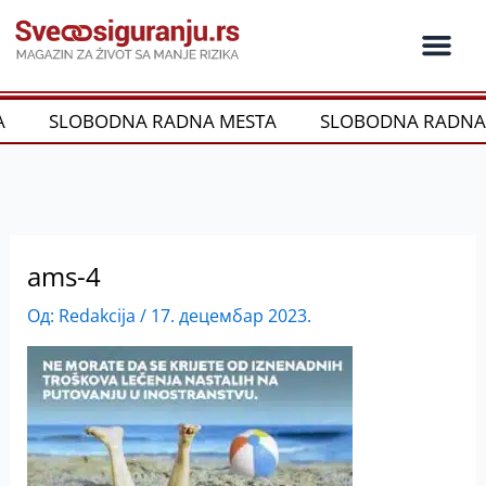
Пређи
на
садржај
Ko je ko u os
Održivost i CSR
Vrste Osig
A
SLOBODNA RADNA MESTA
SLOBODNA RADNA
ams-4
Од:
Redakcija
/
17. децембар 2023.