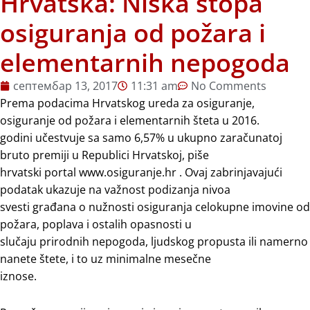
Hrvatska: Niska stopa
osiguranja od požara i
elementarnih nepogoda
септембар 13, 2017
11:31 am
No Comments
Prema podacima Hrvatskog ureda za osiguranje,
osiguranje od požara i elementarnih šteta u 2016.
godini učestvuje sa samo 6,57% u ukupno zaračunatoj
bruto premiji u Republici Hrvatskoj, piše
hrvatski portal www.osiguranje.hr . Ovaj zabrinjavajući
podatak ukazuje na važnost podizanja nivoa
svesti građana o nužnosti osiguranja celokupne imovine od
požara, poplava i ostalih opasnosti u
slučaju prirodnih nepogoda, ljudskog propusta ili namerno
nanete štete, i to uz minimalne mesečne
iznose.