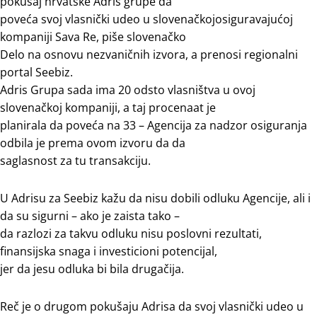
pokušaj hrvatske Adris grupe da
poveća svoj vlasnički udeo u slovenačkojosiguravajućoj
kompaniji Sava Re, piše slovenačko
Delo na osnovu nezvaničnih izvora, a prenosi regionalni
portal Seebiz.
Adris Grupa sada ima 20 odsto vlasništva u ovoj
slovenačkoj kompaniji, a taj procenaat je
planirala da poveća na 33 – Agencija za nadzor osiguranja
odbila je prema ovom izvoru da da
saglasnost za tu transakciju.
U Adrisu za Seebiz kažu da nisu dobili odluku Agencije, ali i
da su sigurni – ako je zaista tako –
da razlozi za takvu odluku nisu poslovni rezultati,
finansijska snaga i investicioni potencijal,
jer da jesu odluka bi bila drugačija.
Reč je o drugom pokušaju Adrisa da svoj vlasnički udeo u