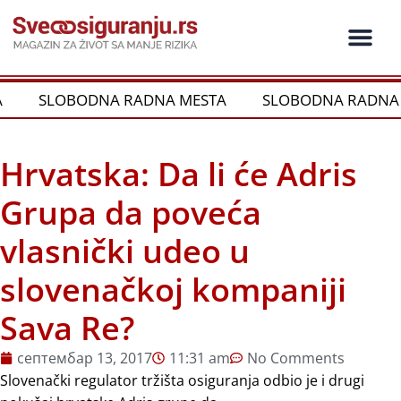
Пређи
на
садржај
Ko je ko u os
Održivost i CSR
Vrste Osig
SLOBODNA RADNA MESTA
SLOBODNA RADNA 
Hrvatska: Da li će Adris
Grupa da poveća
vlasnički udeo u
slovenačkoj kompaniji
Sava Re?
септембар 13, 2017
11:31 am
No Comments
Slovenački regulator tržišta osiguranja odbio je i drugi