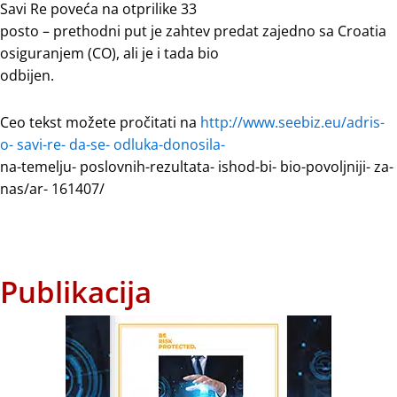
Savi Re poveća na otprilike 33
posto – prethodni put je zahtev predat zajedno sa Croatia
osiguranjem (CO), ali je i tada bio
odbijen.
Ceo tekst možete pročitati na
http://www.seebiz.eu/adris-
o- savi-re- da-se- odluka-donosila-
na-temelju- poslovnih-rezultata- ishod-bi- bio-povoljniji- za-
nas/ar- 161407/
Publikacija