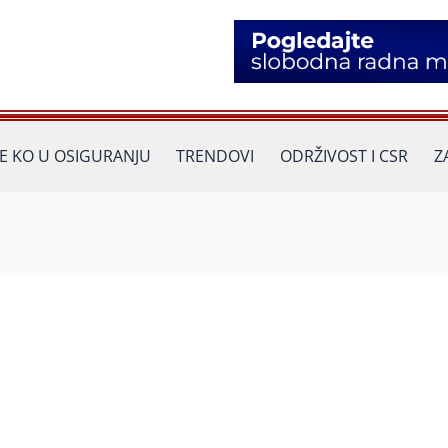
JE KO U OSIGURANJU
TRENDOVI
ODRŽIVOST I CSR
Z