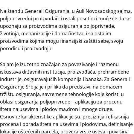
Na štandu Generali Osiguranja, u Auli Novosadskog sajma,
poljoprivredni proizvođači i ostali posetioci moće će da se
upoznaju sa proizvodima osiguranja poljoprivrede,
životinja, mehanizacije i domaćinstva, i sa ostalim
proizvodima kojima mogu finansijski zaštiti sebe, svoju
porodicu i proizvodnju.
Sajam je izuzetno značajan za povezivanje i razmenu
iskustava državnih institucija, proizvođača, prehrambene
industrije, osiguravajućih kompanija i banaka. Za Generali
Osiguranje Srbija je i prilika da predstavi, na domaćem
tržištu osiguranja, savremene tehnologije koje koristi u
oblasi osiguranja poljoprivrede – aplikaciju za procenu
šteta na usevima i plodovima,dron i mnoge druge.
Osnovne karakteristike aplikacije su: preciznija i efikasnija
procena i obrada šteta na usevima i plodovima, definisanje
lokacije oštećenih parcela, provera vrste useva i površina