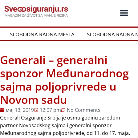
Пређи
на
садржај
Ko je ko u os
Održivost i CSR
Vrste Osig
SLOBODNA RADNA MESTA
SLOBODNA RADNA M
Generali – generalni
sponzor Međunarodnog
sajma poljoprivrede u
Novom sadu
мај 13, 2019
12:07 pm
No Comments
Generali Osiguranje Srbija je osmu godinu zaredom
partner Novosadskog sajma i generalni sponzor
Međunarodnog sajma poljoprivrede, od 11. do 17. maja.