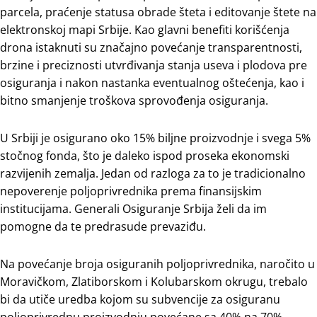
parcela, praćenje statusa obrade šteta i editovanje štete na
elektronskoj mapi Srbije. Kao glavni benefiti korišćenja
drona istaknuti su značajno povećanje transparentnosti,
brzine i preciznosti utvrđivanja stanja useva i plodova pre
osiguranja i nakon nastanka eventualnog oštećenja, kao i
bitno smanjenje troškova sprovođenja osiguranja.
U Srbiji je osigurano oko 15% biljne proizvodnje i svega 5%
stočnog fonda, što je daleko ispod proseka ekonomski
razvijenih zemalja. Jedan od razloga za to je tradicionalno
nepoverenje poljoprivrednika prema finansijskim
institucijama. Generali Osiguranje Srbija želi da im
pomogne da te predrasude prevaziđu.
Na povećanje broja osiguranih poljoprivrednika, naročito u
Moravičkom, Zlatiborskom i Kolubarskom okrugu, trebalo
bi da utiče uredba kojom su subvencije za osiguranu
poljoprivrednu proizvodnju povećane sa 40% na 70%.