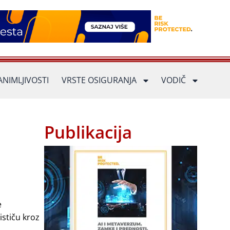
ANIMLJIVOSTI
VRSTE OSIGURANJA
VODIČ
Publikacija
e
stiču kroz