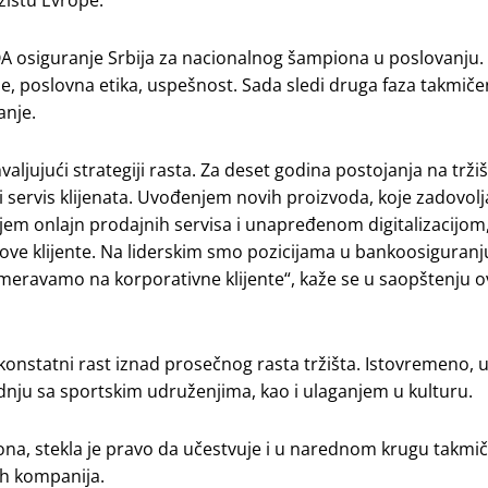
žištu Evrope.
UNIQA osiguranje Srbija za nacionalnog šampiona u poslovanju
, poslovna etika, uspešnost. Sada sledi druga faza takmiče
anje.
aljujući strategiji rasta. Za deset godina postojanja na trž
i servis klijenata. Uvođenjem novih proizvoda, koje zadovolj
jem onlajn prodajnih servisa i unapređenom digitalizacijom,
ove klijente. Na liderskim smo pozicijama u bankoosiguranju
eravamo na korporativne klijente“, kaže se u saopštenju o
onstatni rast iznad prosečnog rasta tržišta. Istovremeno, u
dnju sa sportskim udruženjima, kao i ulaganjem u kulturu.
na, stekla je pravo da učestvuje i u narednom krugu takmič
ih kompanija.