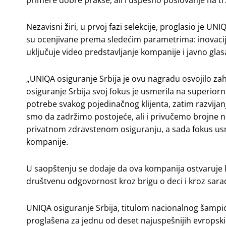
primere dobre prakse, ali i uspešno poslovanje na tr
Nezavisni žiri, u prvoj fazi selekcije, proglasio je 
su ocenjivane prema sledećim parametrima: inovacije
uključuje video predstavljanje kompanije i javno glas
„UNIQA osiguranje Srbija je ovu nagradu osvojilo zahv
osiguranje Srbija svoj fokus je usmerila na superiorn
potrebe svakog pojedinačnog klijenta, zatim razvijan
smo da zadržimo postojeće, ali i privučemo brojne n
privatnom zdravstenom osiguranju, a sada fokus usm
kompanije.
U saopštenju se dodaje da ova kompanija ostvaruje k
društvenu odgovornost kroz brigu o deci i kroz sara
UNIQA osiguranje Srbija, titulom nacionalnog šampio
proglašena za jednu od deset najuspešnijih evropsk