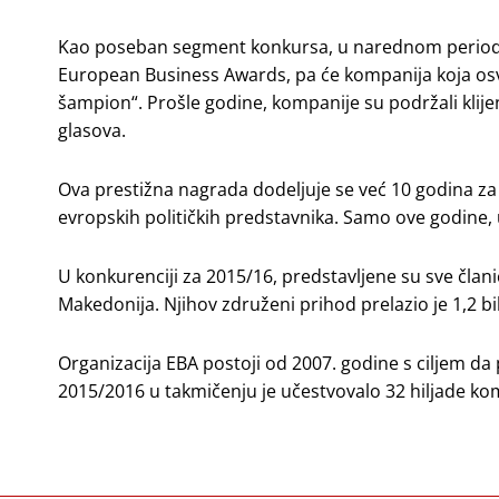
Kao poseban segment konkursa, u narednom periodu 
European Business Awards, pa će kompanija koja osvo
šampion“. Prošle godine, kompanije su podržali klijent
glasova.
Ova prestižna nagrada dodeljuje se već 10 godina za
evropskih političkih predstavnika. Samo ove godine, 
U konkurenciji za 2015/16, predstavljene su sve članic
Makedonija. Njihov združeni prihod prelazio je 1,2 bil
Organizacija EBA postoji od 2007. godine s ciljem d
2015/2016 u takmičenju je učestvovalo 32 hiljade kom