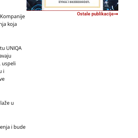
Ostale publikacije
. Kompanije
nja koja
ištu UNIQA
avaju
 uspeli
 i
ve
laže u
enja i bude