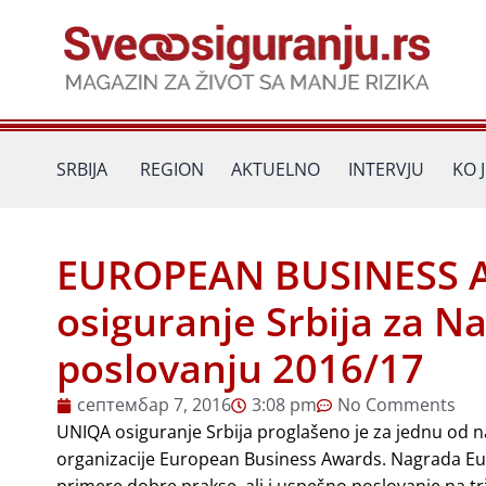
Пређи
на
садржај
SRBIJA
REGION
AKTUELNO
INTERVJU
KO 
EUROPEAN BUSINESS 
osiguranje Srbija za 
poslovanju 2016/17
септембар 7, 2016
3:08 pm
No Comments
UNIQA osiguranje Srbija proglašeno je za jednu od n
organizacije European Business Awards. Nagrada Eu