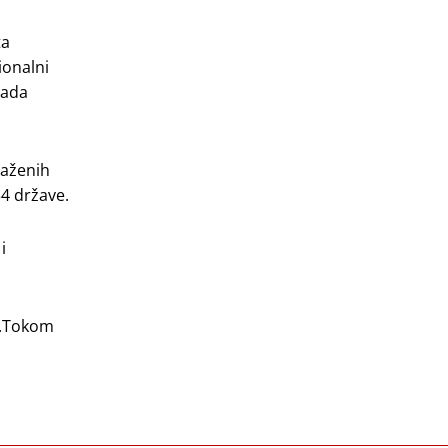
ta
ionalni
jada
važenih
34 države.
i
e.Tokom