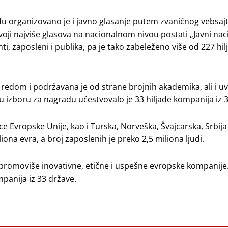
organizovano je i javno glasanje putem zvaničnog vebsaj
ji najviše glasova na nacionalnom nivou postati „Javni nac
i, zaposleni i publika, pa je tako zabeleženo više od 227 hil
 redom i podržavana je od strane brojnih akademika, ali i u
u izboru za nagradu učestvovalo je 33 hiljade kompanija iz 
e Evropske Unije, kao i Turska, Norveška, Švajcarska, Srbija 
iona evra, a broj zaposlenih je preko 2,5 miliona ljudi.
a promoviše inovativne, etične i uspešne evropske kompanij
panija iz 33 države.