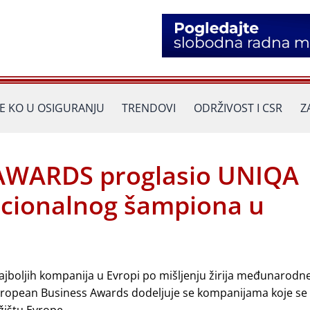
JE KO U OSIGURANJU
TRENDOVI
ODRŽIVOST I CSR
Z
AWARDS proglasio UNIQA
Nacionalnog šampiona u
ajboljih kompanija u Evropi po mišljenju žirija međunarodn
ropean Business Awards dodeljuje se kompanijama koje se i