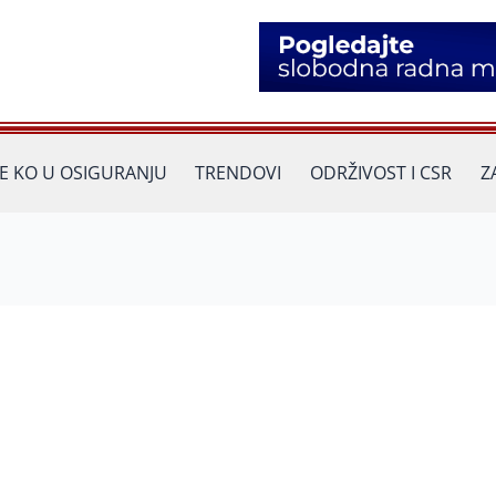
JE KO U OSIGURANJU
TRENDOVI
ODRŽIVOST I CSR
Z