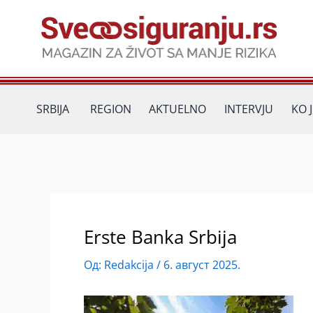
Пређи
на
садржај
SRBIJA
REGION
AKTUELNO
INTERVJU
KO 
Erste Banka Srbija
Од:
Redakcija
/
6. август 2025.