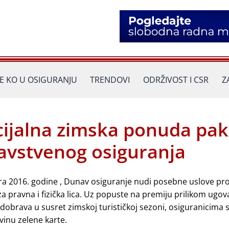
JE KO U OSIGURANJU
TRENDOVI
ODRŽIVOST I CSR
Z
cijalna zimska ponuda pak
ravstvenog osiguranja
a 2016. godine , Dunav osiguranje nudi posebne uslove pr
 pravna i fizička lica. Uz popuste na premiju prilikom ugov
dobrava u susret zimskoj turističkoj sezoni, osiguranicima s
vinu zelene karte.