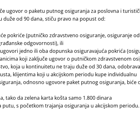
uče ugovor o paketu putnog osiguranja za poslovna i turisti
ju duže od 90 dana, stiču pravo na popust od:
će pokriće (putničko zdravstveno osiguranje, osiguranje od
građanske odgovornosti), ili
ugovori jedno ili oba dopunska osiguravajuća pokrića (osig
uranicima koji zaključe ugovor o putničkom zdravstvenom os
nstvo, koja u kontinuitetu ne traju duže od 30 dana, odobrav
ta, klijentima koji u akcijskom periodu kupe individualnu
osiguranja, odnosno ugovore paket putnog osiguranja, biće 
, tako da zelena karta košta samo 1.800 dinara
putu, s početkom trajanja osiguranja u akcijskom periodu.