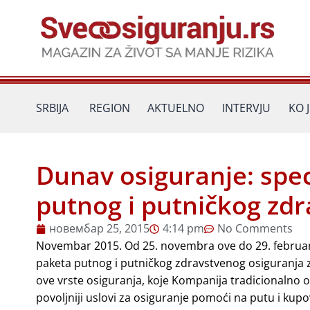
Пређи
на
садржај
SRBIJA
REGION
AKTUELNO
INTERVJU
KO 
Dunav osiguranje: spe
putnog i putničkog zd
новембар 25, 2015
4:14 pm
No Comments
Novembar 2015. Od 25. novembra ove do 29. februar
paketa putnog i putničkog zdravstvenog osiguranja za
ove vrste osiguranja, koje Kompanija tradicionalno o
povoljniji uslovi za osiguranje pomoći na putu i kupo