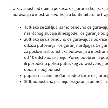
U zavisnosti od obima pokrića, osiguranici koji zaklj
putovanja u inostranstvo, koja u kontinuitetu ne tra
15% ako se zaključi samo osnovno osiguravaju
nesrećnog slučaja ili nezgode i osiguranje od 
20% ako se uz osnovno osiguravajuće pokriće 
otkaza putovanja i osiguranje prtljaga). Osig
za poslovna ili turistička putovanja u inostra
od 10 odsto na premiju. Pored odobrenih popus
ili porodičnu polisu putničkog zdravstvenog 
dodatne pogodnosti:
popust na cenu međunarodne karte osiguranja
30% popusta na premiju osiguranja pomoći na 