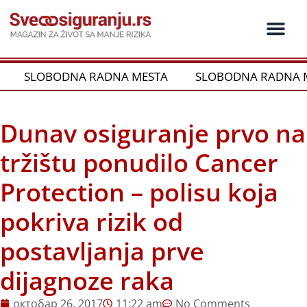
Пређи
на
садржај
SLOBODNA RADNA MESTA
SLOBODNA RADNA M
Dunav osiguranje prvo na
tržištu ponudilo Cancer
Protection – polisu koja
pokriva rizik od
postavljanja prve
dijagnoze raka
октобар 26, 2017
11:22 am
No Comments