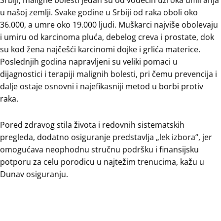
u našoj zemlji. Svake godine u Srbiji od raka oboli oko
36.000, a umre oko 19.000 ljudi. Muškarci najviše obolevaju
i umiru od karcinoma pluća, debelog creva i prostate, dok
su kod žena najčešći karcinomi dojke i grlića materice.
Poslednjih godina napravljeni su veliki pomaci u
dijagnostici i terapiji malignih bolesti, pri čemu prevencija i
dalje ostaje osnovni i najefikasniji metod u borbi protiv
raka.
Pored zdravog stila života i redovnih sistematskih
pregleda, dodatno osiguranje predstavlja „lek izbora“, jer
omogućava neophodnu stručnu podršku i finansijsku
potporu za celu porodicu u najtežim trenucima, kažu u
Dunav osiguranju.