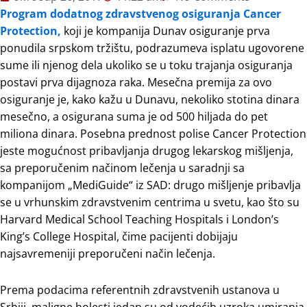
Program dodatnog zdravstvenog osiguranja Cancer
Protection,
koji je kompanija Dunav osiguranje prva
ponudila srpskom tržištu, podrazumeva isplatu ugovorene
sume ili njenog dela ukoliko se u toku trajanja osiguranja
postavi prva dijagnoza raka. Mesečna premija za ovo
osiguranje je, kako kažu u Dunavu, nekoliko stotina dinara
mesečno, a osigurana suma je od 500 hiljada do pet
miliona dinara. Posebna prednost polise Cancer Protection
jeste mogućnost pribavljanja drugog lekarskog mišljenja,
sa preporučenim načinom lečenja u saradnji sa
kompanijom „MediGuide“ iz SAD: drugo mišljenje pribavlja
se u vrhunskim zdravstvenim centrima u svetu, kao što su
Harvard Medical School Teaching Hospitals i London’s
King’s College Hospital, čime pacijenti dobijaju
najsavremeniji preporučeni način lečenja.
Prema podacima referentnih zdravstvenih ustanova u
Srbiji, maligne bolesti jedan su od vodećih uzroka umiranja