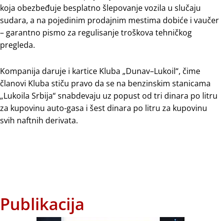
koja obezbeđuje besplatno šlepovanje vozila u slučaju
sudara, a na pojedinim prodajnim mestima dobiće i vaučer
– garantno pismo za regulisanje troškova tehničkog
pregleda.
Kompanija daruje i kartice Kluba „Dunav–Lukoil“, čime
članovi Kluba stiču pravo da se na benzinskim stanicama
„Lukoila Srbija“ snabdevaju uz popust od tri dinara po litru
za kupovinu auto-gasa i šest dinara po litru za kupovinu
svih naftnih derivata.
Publikacija