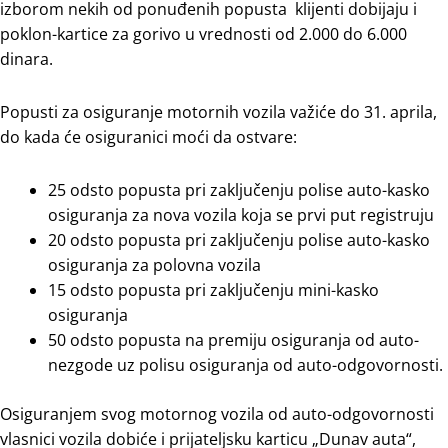
izborom nekih od ponuđenih popusta klijenti dobijaju i
poklon-kartice za gorivo u vrednosti od 2.000 do 6.000
dinara.
Popusti za osiguranje motornih vozila važiće do 31. aprila,
do kada će osiguranici moći da ostvare:
25 odsto popusta pri zaklјučenju polise auto-kasko
osiguranja za nova vozila koja se prvi put registruju
20 odsto popusta pri zaklјučenju polise auto-kasko
osiguranja za polovna vozila
15 odsto popusta pri zaklјučenju mini-kasko
osiguranja
50 odsto popusta na premiju osiguranja od auto-
nezgode uz polisu osiguranja od auto-odgovornosti.
Osiguranjem svog motornog vozila od auto-odgovornosti
vlasnici vozila dobiće i prijatelјsku karticu „Dunav auta“,