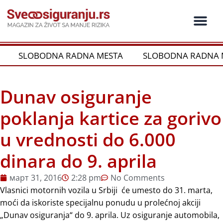
Пређи
на
садржај
SLOBODNA RADNA MESTA
SLOBODNA RADNA 
Dunav osiguranje
poklanja kartice za gorivo
u vrednosti do 6.000
dinara do 9. aprila
март 31, 2016
2:28 pm
No Comments
Vlasnici motornih vozila u Srbiji će umesto do 31. marta,
moći da iskoriste specijalnu ponudu u prolećnoj akciji
„Dunav osiguranja“ do 9. aprila. Uz osiguranje automobila,